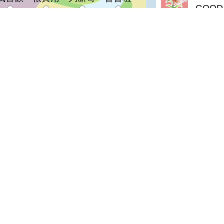
GOOD
b663
登入會員即可參加投票
good
羅＊珍(
真好
油膩(達
真好
陳＊杰(
很好
chous
good