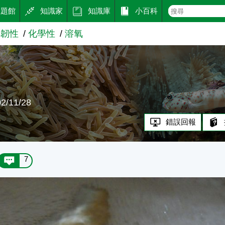
主題館
知識家
知識庫
小百科
的韌性
化學性
溶氧
/11/28
錯誤回報
7