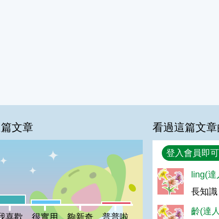
這篇文章
看過這篇文章
回覆
登入會員即可
%
ling(
長知識
喜歡:17%
很實用:8%
普普啦:4%
夠新奇:0%
齡(達人
我喜歡
很實用
夠新奇
普普啦