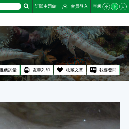
訂閱主題館
會員登入
字級
小
中
大
推薦詞彙
友善列印
收藏文章
我要發問