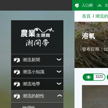
:::
入口網
跳到主要內容
首頁
潮流
農業知識入口網
溶氧
發布日期：102
潮流新聞
潮流小知識
1121
潮流地帶
潮流的韌性