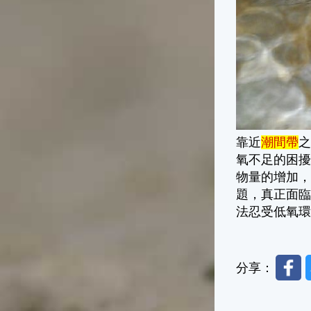
靠近
潮間帶
氧不足的困
物量的增加
題，真正面
法忍受低氧
Faceb
分享：