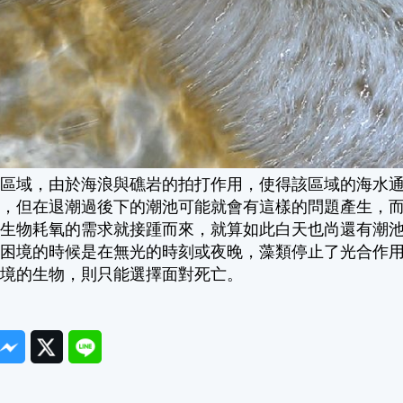
之區域，由於海浪與礁岩的拍打作用，使得該區域的海水
擾，但在退潮過後下的潮池可能就會有這樣的問題產生，
，生物耗氧的需求就接踵而來，就算如此白天也尚還有潮
臨困境的時候是在無光的時刻或夜晚，藻類停止了光合作
環境的生物，則只能選擇面對死亡。
ook
Messenger
Twitter
Line