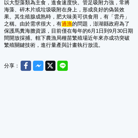
以大型藻類為主食，進食速度快。管足吸附力強，常將
海藻、碎木片或垃圾吸附在身上，形成良好的偽裝效
果。其生殖腺成熟時，肥大味美可供食用，有「雲丹」
之稱。由於需求很大，有
過漁
的問題，澎湖縣政府為了
保護馬糞海膽資源，目前僅在每年的6月1日到9月30日期
間開放採捕。轄下農漁局種苗繁殖場近年來亦成功突破
繁殖關鍵技術，進行量產與計畫執行放流。
Facebook
Messenger
Twitter
Line
分享：