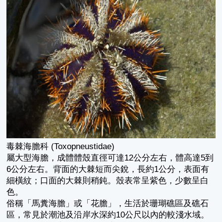
毒棘海膽科 (Toxopneustidae)
屬大型海膽，成體體殼直徑可達12公分左右，體高達5到
6公分左右。背面的大棘短而尖銳，長約1公分，表面有
細橫紋；口面的大棘則稍鈍。殼表常呈紫色，少數呈白
色。
俗稱「馬糞海膽」或「花膽」，生活於珊瑚礁區及礁石
區，常見於潮池及沿岸水深約10公尺以內的較淺水域。