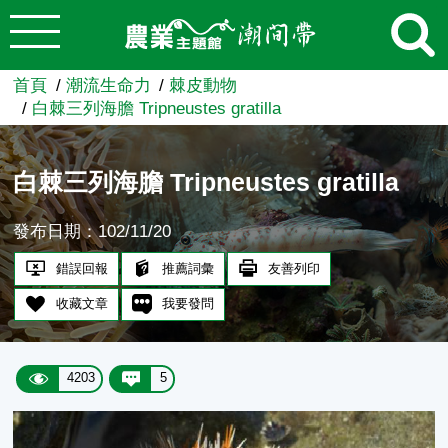
:::
跳到主要內容
農業知識入口網
首頁
潮流生命力
棘皮動物
白棘三列海膽 Tripneustes gratilla
白棘三列海膽 Tripneustes gratilla
發布日期：102/11/20
錯誤回報
推薦詞彙
友善列印
收藏文章
我要發問
4203
5