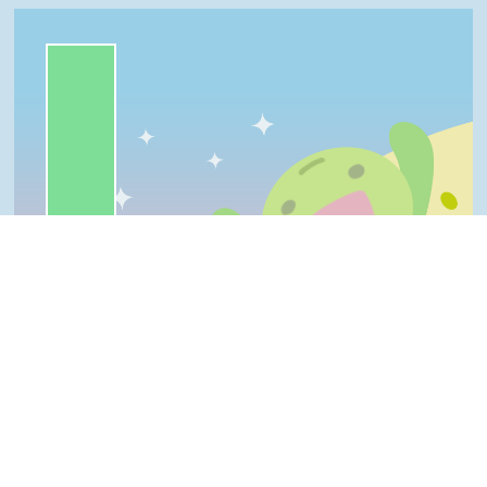
一級棒:94%
我喜歡:3%
普普啦:3%
很實用:0%
夠新奇:0%
一級棒
我喜歡
很實用
夠新奇
普普啦
Top
登入會員即可參加投票
看過這篇文章的人說
5 則留言
回覆
登入會員即可參加留言