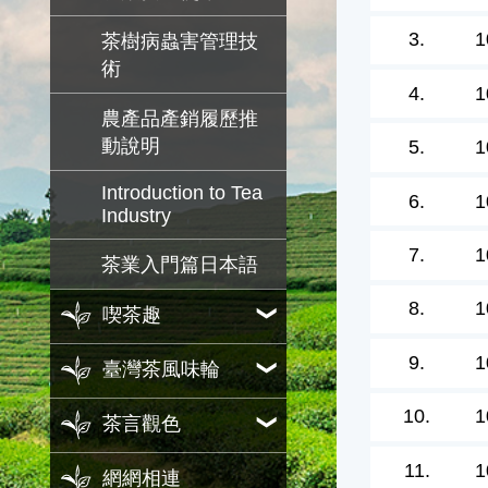
3.
1
茶樹病蟲害管理技
術
4.
1
農產品產銷履歷推
動說明
5.
1
Introduction to Tea
6.
1
Industry
7.
1
茶業入門篇日本語
8.
1
喫茶趣
9.
1
臺灣茶風味輪
10.
1
茶言觀色
11.
1
網網相連