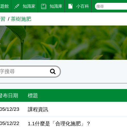
主題館
知識家
知識庫
小百科
學習
茶樹施肥
肥
發布日期
標題
05/12/23
課程資訊
05/12/22
1.1什麼是「合理化施肥」？