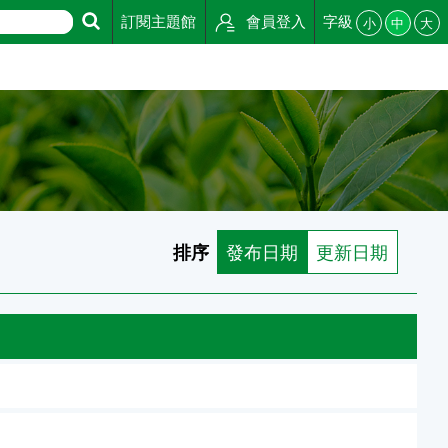
訂閱主題館
會員登入
字級
小
中
大
排序
發布日期
更新日期