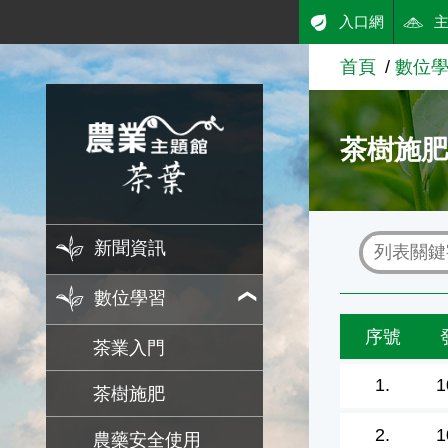
:::
入口網
跳到主要內容
首頁
數位
農業知識入口網
茶樹施
新聞資訊
數位學習
序號
茶業入門
1.
1
茶樹施肥
2.
1
農藥安全使用