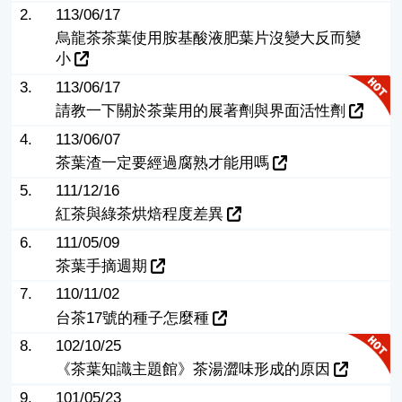
2.
113/06/17
烏龍茶茶葉使用胺基酸液肥葉片沒變大反而變
小
3.
113/06/17
請教一下關於茶葉用的展著劑與界面活性劑
4.
113/06/07
茶葉渣一定要經過腐熟才能用嗎
5.
111/12/16
紅茶與綠茶烘焙程度差異
6.
111/05/09
茶葉手摘週期
7.
110/11/02
台茶17號的種子怎麼種
8.
102/10/25
《茶葉知識主題館》茶湯澀味形成的原因
9.
101/05/23