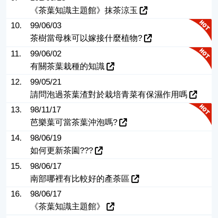
《茶葉知識主題館》抹茶涼玉
10.
99/06/03
茶樹當母株可以嫁接什麼植物?
11.
99/06/02
有關茶葉栽種的知識
12.
99/05/21
請問泡過茶葉渣對於栽培青菜有保濕作用嗎
13.
98/11/17
芭樂葉可當茶葉沖泡嗎?
14.
98/06/19
如何更新茶園???
15.
98/06/17
南部哪裡有比較好的產荼區
16.
98/06/17
《茶葉知識主題館》