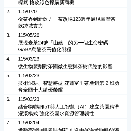
標籤 搶攻綠色採購新商機
2.
115/07/01
從茶香到新飲力 茶改場123週年展現臺灣茶
飲跨域實力
3.
115/05/26
展現臺茶24號「山蘊」的另一個生命密碼
GABA烏龍茶高值化製程
4.
115/03/23
微生物製劑對茶園微生態與茶樹代謝的影響
5.
115/03/23
技術深耕、智慧轉型 花蓮富里茶產銷第 2 班勇
奪全國十大績優榮耀
6.
115/03/23
結合物聯網IoT與人工智慧（AI）建立茶園精準
灌溉模式 強化茶園水資源管理韌性
7.
115/02/04
推動臺灣咖啡風味創新 創造中低海拔咖啡的獨