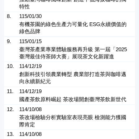
特性
8.
115/01/30
有機茶園的綠色生產力可量化 ESG永續價值的
綠色品牌
9.
115/01/15
臺灣茶產業專業體驗服務再升級 第一屆「2025
臺灣最佳侍茶師大賽」展現茶文化新躍進
10.
114/12/19
創新科技引領農業轉型 農業部打造茶與咖啡邁
向永續新紀元
11.
114/12/19
國產茶飲原料崛起 茶改場開創臺灣茶飲新世代
12.
114/10/08
茶改場檢驗分析實驗室表現亮眼 檢測能力獲國
際肯定
13.
114/10/08