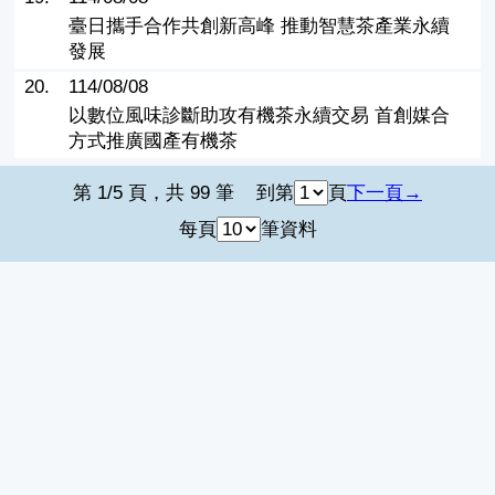
臺日攜手合作共創新高峰 推動智慧茶產業永續
發展
20.
114/08/08
以數位風味診斷助攻有機茶永續交易 首創媒合
方式推廣國產有機茶
第 1/5 頁，共 99 筆
到第
頁
下一頁
每頁
筆資料