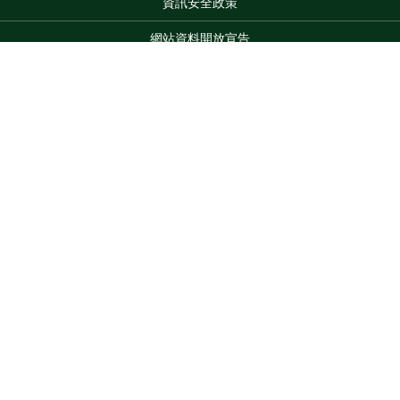
資訊安全政策
網站資料開放宣告
網站服務信箱
地址：100212 臺北市中正區南海路 37 號
Top
電話：(02)2381-2991
服務時間：AM8:30~PM5:30
版權所有 © 2026 MOA All Rights Reserved.
維護單位：農業部
茶及飲料作物改良場