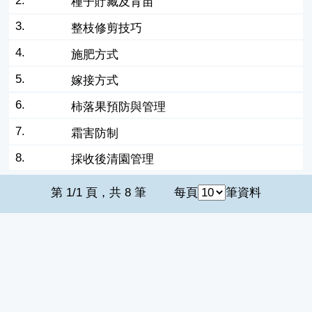
2.
種子貯藏及育苗
3.
整枝修剪技巧
4.
施肥方式
5.
嫁接方式
6.
柿落果預防與管理
7.
霜害防制
8.
採收後清園管理
第 1/1 頁，共 8 筆
每頁
筆資料