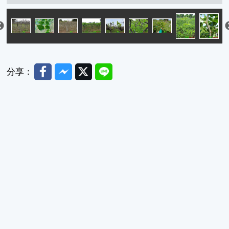
Facebook
Messenger
Twitter
Line
分享：