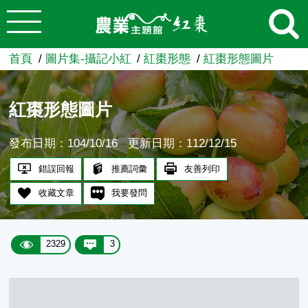
:::
跳到主要內容
農業知識入口網
首頁
圖片集-攝記小紅
紅棗形態
紅棗形態圖片
紅棗形態圖片
發布日期：104/10/16
更新日期：112/12/15
錯誤回報
推薦詞彙
友善列印
收藏文章
我要發問
2329
3