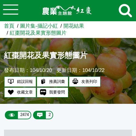
:::
跳到主要內容
農業知識入口網
首頁
圖片集-攝記小紅
開花結果
紅棗開花及果實形態圖片
紅棗開花及果實形態圖片
發布日期：104/10/20
更新日期：104/10/22
錯誤回報
推薦詞彙
友善列印
收藏文章
我要發問
2474
2