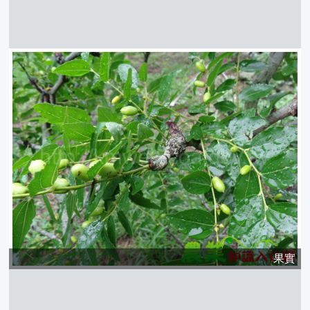
日曬處理製作果乾
紅棗乾
花朵
花朵
果實
果實
果實
果實
果實