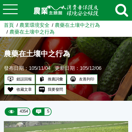
:::
跳到主要內容
農業知識入口網
首頁
農業環境安全
農藥在土壤中之行為
農藥在土壤中之行為
農藥在土壤中之行為
發布日期：105/11/04
更新日期：105/12/06
錯誤回報
推薦詞彙
友善列印
收藏文章
我要發問
4354
5