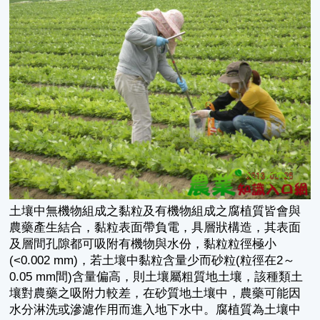
土壤中無機物組成之黏粒及有機物組成之腐植質皆會與
農藥產生結合，黏粒表面帶負電，具層狀構造，其表面
及層間孔隙都可吸附有機物與水份，黏粒粒徑極小
(<0.002 mm)，若土壤中黏粒含量少而砂粒(粒徑在2～
0.05 mm間)含量偏高，則土壤屬粗質地土壤，該種類土
壤對農藥之吸附力較差，在砂質地土壤中，農藥可能因
水分淋洗或滲濾作用而進入地下水中。腐植質為土壤中