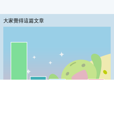
大家覺得這篇文章
一級棒:80%
我喜歡:10%
很實用:5%
普普啦:5%
夠新奇:0%
一級棒
我喜歡
很實用
夠新奇
普普啦
Top
登入會員即可參加投票