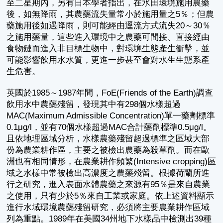
至二星期內，另有日本學者指出，在水田環境施用農藥
後，如無降雨，其農藥流失量常小於施用量之5％；但農
藥施用後如遇降雨，則可能經由逕流方式流失20～30％
之施用藥量，這些進入環境中之農藥可間接、直接經由
食物鏈而進入非目標生物中，對環境生態產生衝擊，並
可能影響飲用水水質，更進一步甚至會對水生生態系產
生危害。
英國於1985～1987年間，FoE(Friends of the Earth)調查
飲用水中農藥殘留，發現其中有298個水樣超過
MAC(Maximum Admissible Concentration)單一藥劑標準
0.1μg/l，並有70個水樣超過MAC合計藥劑標準0.5μg/l。
且依地理區域分析，水樣農藥殘留超過標準之區域大部
份為農業耕作區，主要之被檢出農藥為殺草劑。而在歐
洲也有相同情形，在農業耕作頻繁(Intensive cropping)區
域之水樣中常被檢出高濃度之農藥殘留。根據荷蘭所進
行之研究，進入表面水體農藥之來源有95％是來自農業
之使用，只有少於5％來自工業或家庭。依上述資料顯示
進行水域環境農藥殘留研究，必須將主要農業耕作區域
列為重點。1989年在美國34州地下水樣品中檢測出39種