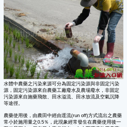
水體中農藥之污染來源可分為固定污染源與非固定污染
源，固定污染源來自農藥工廠廢水及農場廢水，非固定
污染源來自施藥飛散、田水溢流、田水放流及空氣沉降
等途徑。
農藥使用後，由農田中經由逕流(run off)方式流出之農藥
常小於施用量之0.5％，此現象經常發生在農藥使用後一