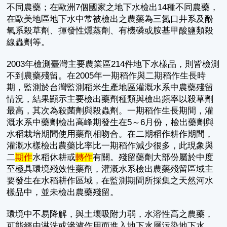
不同農藥；在歐洲7個國家之地下水檢出14種不同農藥，
在歐美地區地下水中常被檢出之農藥為三氮口井系及酚
氧系殺草劑、揮發性燻蒸劑、有機磷或胺基甲酸鹽類殺
線蟲劑等。
2003年檢測臺灣主要農業區214件地下水樣品，則皆檢測
不到農藥殘留。在2005年一期稻作與二期稻作生長時
期，監測於台灣監測稻米生產地區灌溉水系中農藥殘留
情況，結果顯示主要檢出藥劑種類與檢出頻率以殺草劑
最高，其次為殺菌劑與殺蟲劑。一期稻作生長期間，灌
溉水系中藥劑檢出高峰期發生在5～6月份，檢出藥劑與
水稻栽培期間使用藥劑相吻合。在二期稻作耕作期間，
灌溉水樣檢出農藥比率比一期稻作減少很多，此現象與
二
期作
水稻休耕或
轉作
有關。殘留藥劑大部份屬於中度
至極具環境殘效性藥劑，灌溉水系檢出農藥殘留區域主
要發生在水稻耕作區域，在監測期間所採集之天然河水
樣品中，並未檢出農藥殘留。
環境中不易降解，與土壤吸附力弱，水溶性高之農藥，
可能經由淋洗或滲濾作用而進入地下水層污染地下水。