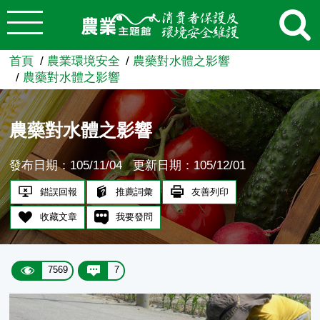
:::
跳到主要內容
農業知識入口網
首頁
農業環境安全
農藥對水體之影響
農藥對水體之影響
農藥對水體之影響
發布日期：105/11/04
更新日期：105/12/01
錯誤回報
推薦詞彙
友善列印
收藏文章
我要發問
7569
7