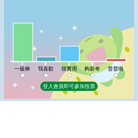
一級棒:64%
很實用:25%
我喜歡:7%
普普啦:4%
夠新奇:0%
一級棒
我喜歡
很實用
夠新奇
普普啦
登入會員即可參加投票
看過這篇文章的人說
7 則留言
回覆
登入會員即可參加留言
Top
CC(達人級會員)發表於 113/08/03