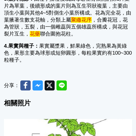
片為單葉，後續形成的葉片則為互生羽狀複葉，主要由
頂生小葉與其他4~5對側生小葉所構成。花為完全花，由
葉腋著生數支花軸，分類上屬
聚繖
花序
，合瓣花冠，花
為管狀，五裂，由一個雌蕊與五個雄蕊所構成，與花冠
裂片互生，
花藥
聯合圍抱花柱。
4.果實與種子：
果實屬漿果，鮮果綠色，完熟果為黃綠
色，果形主要為球形或短卵圓形，每粒果實約有100~300
粒種子。
Facebook
Messenger
Twitter
Line
分享：
相關照片