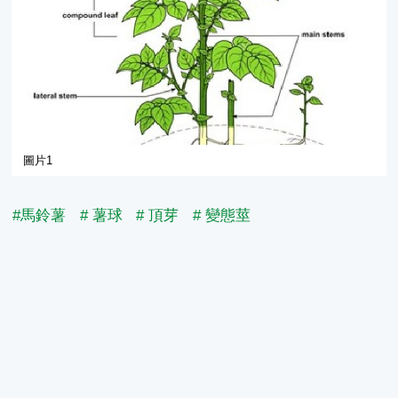
圖片1
#馬鈴薯
# 薯球
# 頂芽
# 變態莖