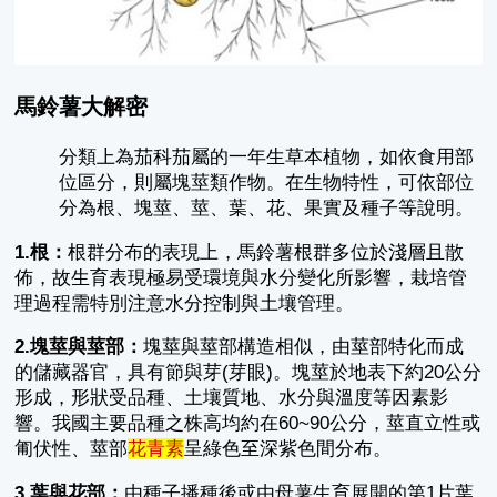
馬鈴薯大解密
分類上為茄科茄屬的一年生草本植物，如依食用部
位區分，則屬塊莖類作物。在生物特性，可依部位
分為根、塊莖、莖、葉、花、果實及種子等說明。
1.根：
根群分布的表現上，馬鈴薯根群多位於淺層且散
佈，故生育表現極易受環境與水分變化所影響，栽培管
理過程需特別注意水分控制與土壤管理。
2.塊莖與莖部：
塊莖與莖部構造相似，由莖部特化而成
的儲藏器官，具有節與芽(芽眼)。塊莖於地表下約20公分
形成，形狀受品種、土壤質地、水分與溫度等因素影
響。我國主要品種之株高均約在60~90公分，莖直立性或
匍伏性、莖部
花青素
呈綠色至深紫色間分布。
3.葉與花部：
由種子播種後或由母薯生育展開的第1片葉