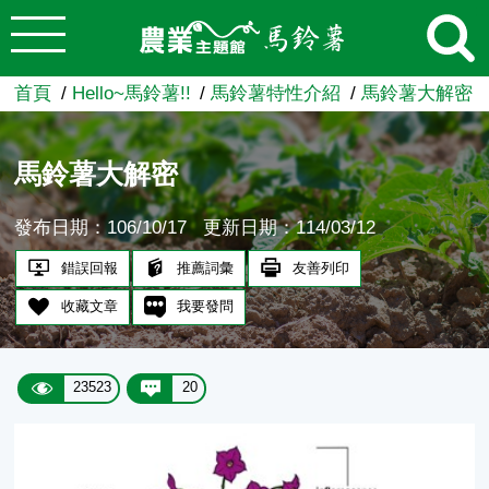
:::
跳到主要內容
農業知識入口網
首頁
Hello~馬鈴薯!!
馬鈴薯特性介紹
馬鈴薯大解密
馬鈴薯大解密
發布日期：106/10/17
更新日期：114/03/12
錯誤回報
推薦詞彙
友善列印
收藏文章
我要發問
23523
20