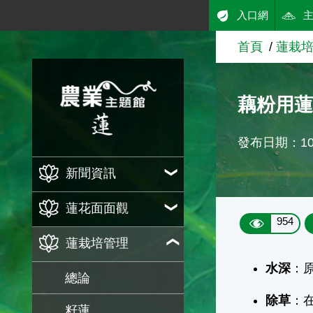
:::
入口網
跳到主要內容
首頁
蓮栽
農業知識入口網
藕粉用蓮
發布日期：109
新聞資訊
蓮花面面觀
954
蓮栽培管理
水深
：原
總論
除草
：
籽蓮