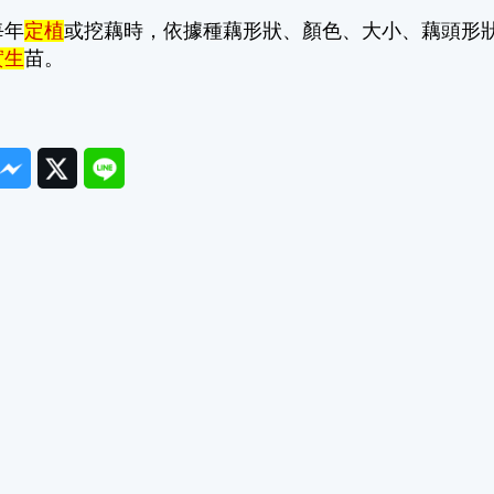
每年
定植
或挖藕時，依據種藕形狀、顏色、大小、藕頭形
實生
苗。
ook
Messenger
Twitter
Line