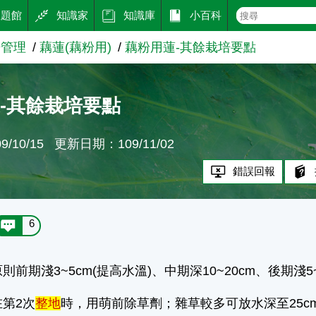
主題館
知識家
知識庫
小百科
培管理
藕蓮(藕粉用)
藕粉用蓮-其餘栽培要點
-其餘栽培要點
/10/15
更新日期：109/11/02
錯誤回報
6
則前期淺3~5cm(提高水溫)、中期深10~20cm、後期淺5~
在第2次
整地
時，用萌前除草劑；雜草較多可放水深至25c