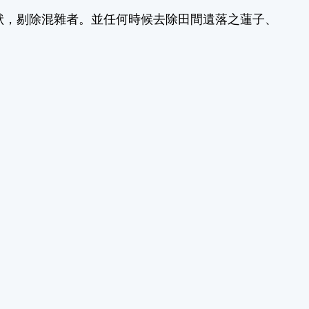
狀，剔除混雜者。並任何時候去除田間遺落之蓮子、