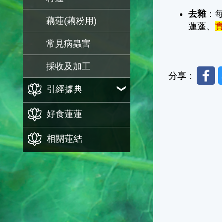
去雜
：
藕蓮(藕粉用)
蓮蓬、
常見病蟲害
採收及加工
Faceb
分享：
引經據典
好食蓮蓮
相關蓮結