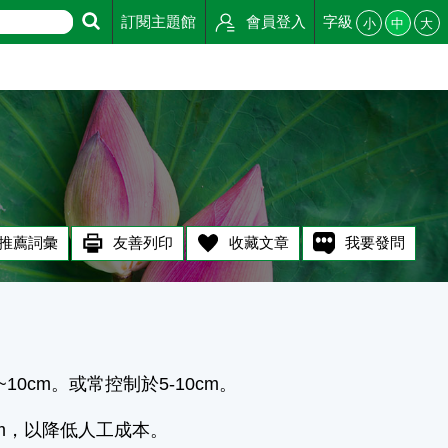
訂閱主題館
會員登入
字級
小
中
大
推薦詞彙
友善列印
收藏文章
我要發問
10cm。或常控制於5-10cm。
m，以降低人工成本。