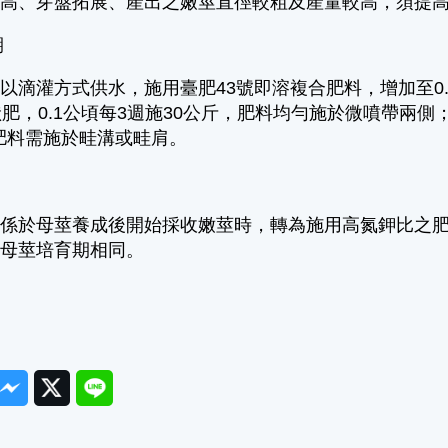
較高、芽盤拓展、產出之嫩莖直徑較粗及產量較高，須提
期
以滴灌方式供水，施用臺肥43號即溶複合肥料，增加至0
狀肥，0.1公頃每3週施30公斤，肥料均勻施於微噴帶兩側
，肥料需施於畦溝或畦肩。
係於母莖養成後開始採收嫩莖時，轉為施用高氮鉀比之肥
與母莖培育期相同。
ook
Messenger
Twitter
Line