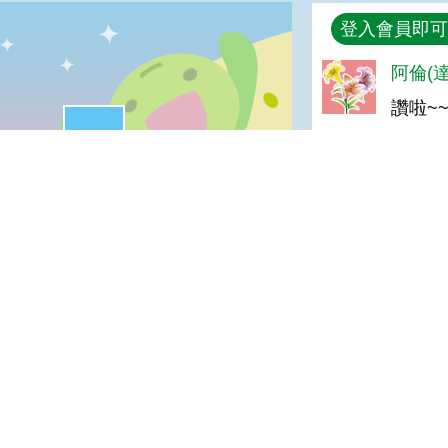
回覆
登入會員即可
%
阿倫(達
讚啦~
很實用:25%
喜歡:0%
夠新奇:0%
普普啦:0%
po(高
我喜歡
很實用
夠新奇
普普啦
讚
登入會員即可參加投票
宣告
地址：100212 臺北市中正區南海路 37 號
策
電話：(02)2381-2991
放宣告
服務時間：AM8:30~PM5:30
箱
版權所有 © 2026 MOA All Rights Reserved.
農業部
臺南區農業改良場