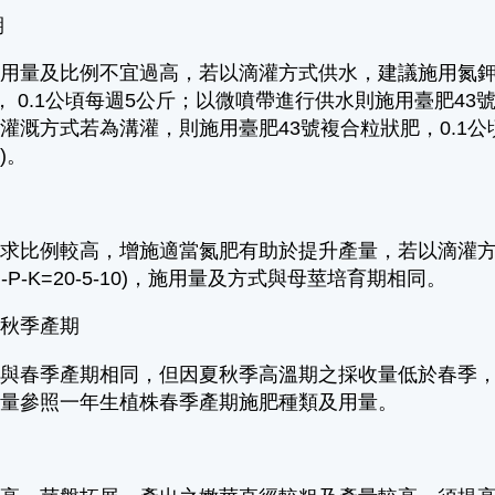
期
用量及比例不宜過高，若以滴灌方式供水，建議施用氮鉀肥
-15)， 0.1公頃每週5公斤；以微噴帶進行供水則施用臺肥
灌溉方式若為溝灌，則施用臺肥43號複合粒狀肥，0.1公
)。
求比例較高，增施適當氮肥有助於提升產量，若以滴灌方
-P-K=20-5-10)，施用量及方式與母莖培育期相同。
夏秋季產期
則與春季產期相同，但因夏秋季高溫期之採收量低於春季
用量參照一年生植株春季產期施肥種類及用量。