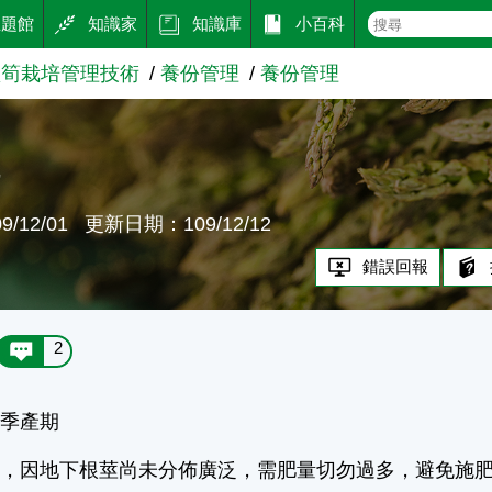
主題館
知識家
知識庫
小百科
蘆筍栽培管理技術
養份管理
養份管理
理
/12/01
更新日期：109/12/12
錯誤回報
2
春季產期
季，因地下根莖尚未分佈廣泛，需肥量切勿過多，避免施