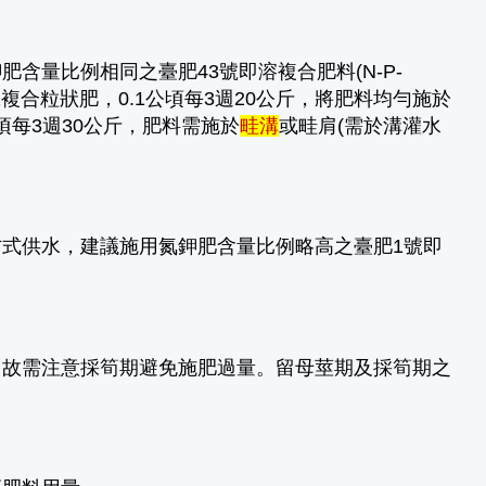
含量比例相同之臺肥43號即溶複合肥料(N-P-
43號複合粒狀肥，0.1公頃每3週20公斤，將肥料均勻施於
頃每3週30公斤，肥料需施於
畦溝
或畦肩(需於溝灌水
式供水，建議施用氮鉀肥含量比例略高之臺肥1號即
，故需注意採筍期避免施肥過量。留母莖期及採筍期之