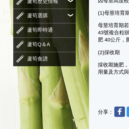
因母莖高度
蘆筍歷史情報
(1)母莖培育
蘆筍選購
母莖培育期若
蘆筍即時通
43號複合粒
肥 40公斤
蘆筍Q＆A
(2)採收期
蘆筍食譜
採收期施肥，
用量及方式
Faceb
分享：