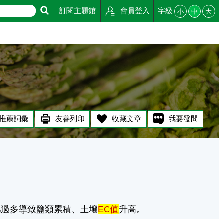
訂閱主題館
會員登入
字級
小
中
大
推薦詞彙
友善列印
收藏文章
我要發問
肥過多導致鹽類累積、土壤
EC值
升高。