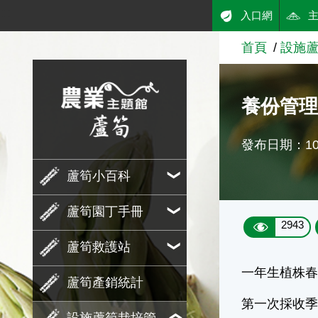
:::
入口網
跳到主要內容
首頁
設施
農業知識入口網
養份管
發布日期：109
蘆筍小百科
蘆筍園丁手冊
2943
蘆筍救護站
一年生植株
蘆筍產銷統計
第一次採收