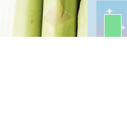
一級棒:75
我
一級棒
隱私權保護
資訊安全政
網站資料開
網站服務信
維護單位：