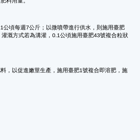
高肥料用量。
.1公頃每週7公斤；以微噴帶進行供水，則施用臺肥
；灌溉方式若為溝灌，0.1公頃施用臺肥43號複合粒狀
料，以促進嫩莖生產，施用臺肥1號複合即溶肥，施