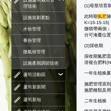
設施蘆筍栽培管
(1)母莖培育
理技術
此時期
氮肥
施
設施規劃要點
K=15-15
微噴帶兩側；
水份管理
分可淹覆位置
養份管理
(2)採收期
微氣候管理
採收期氮肥需
溶複合肥料(N
設施產期調節技術
一年生植株
蘆筍活動區
施肥管理原
蘆筍新新聞
施肥種類及
蘆筍新知
二年生植株