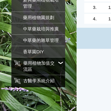
新興藥用植物栽培
管理
3.
1
藥用植物園規劃
4.
1
中草藥栽培與推廣
中草藥的雜草管理
香草園DIY
藥用植物加值交
流區
古醫學系統介紹