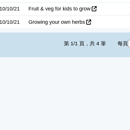
10/10/21
Fruit & veg for kids to grow
10/10/21
Growing your own herbs
第 1/1 頁，共 4 筆
每頁