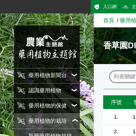
:::
入口網
跳到主要內容
首頁
藥用
農業知識入口網
香草園DI
藥用植物新聞台
認識藥用植物
序號
藥用植物的保健
1.
1
藥用植物的栽培
2.
1