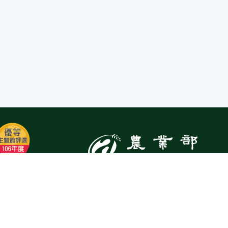
:::
Top