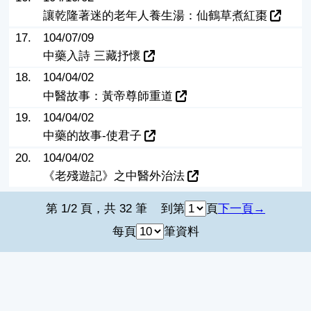
讓乾隆著迷的老年人養生湯：仙鶴草煮紅棗
17.
104/07/09
中藥入詩 三藏抒懷
18.
104/04/02
中醫故事：黃帝尊師重道
19.
104/04/02
中藥的故事-使君子
20.
104/04/02
《老殘遊記》之中醫外治法
第 1/2 頁，共 32 筆
到第
頁
下一頁
每頁
筆資料