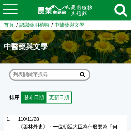
:::
跳到主要內容
農業知識入口網
首頁
認識藥用植物
中醫藥與文學
中醫藥與文學
排序
發布日期
更新日期
1.
110/11/28
《藥林外史》：一位朝廷大臣為什麼要為「何