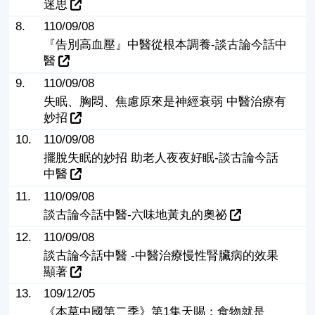
迷思
8.
110/09/08
『告別高血壓』中醫從根本調養-談古論今話中
醫
9.
110/09/08
失眠、胸悶、焦慮原來是神經衰弱 中醫治療有
妙招
10.
110/09/08
擺脫失眠的妙招 助老人夜夜好眠-談古論今話
中醫
11.
110/09/08
談古論今話中醫-六味地黃丸的奧祕
12.
110/09/08
談古論今話中醫 -中醫治療慢性腎臟病的效果
顯著
13.
109/12/05
《本草中國第二季》第1集天賜：食物就是