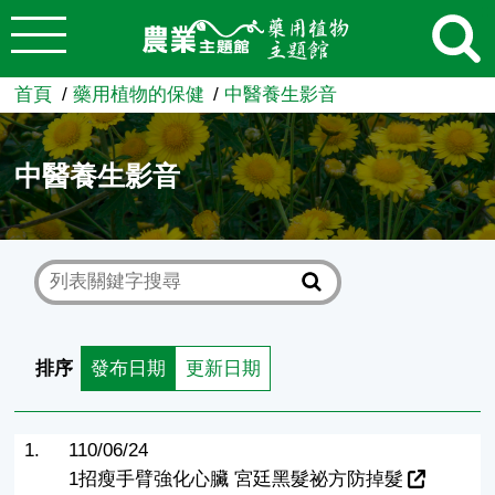
:::
跳到主要內容
農業知識入口網
首頁
藥用植物的保健
中醫養生影音
中醫養生影音
排序
發布日期
更新日期
1.
110/06/24
1招瘦手臂強化心臟 宮廷黑髮祕方防掉髮