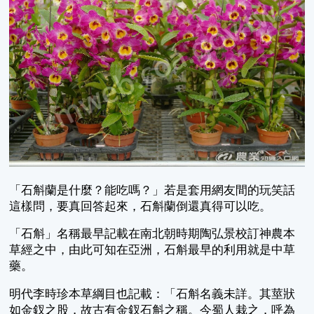
「石斛蘭是什麼？能吃嗎？」若是套用網友間的玩笑話
這樣問，要真回答起來，石斛蘭倒還真得可以吃。
「石斛」名稱最早記載在南北朝時期陶弘景校訂神農本
草經之中，由此可知在亞洲，石斛最早的利用就是中草
藥。
明代李時珍本草綱目也記載：「石斛名義未詳。其莖狀
如金釵之股，故古有金釵石斛之稱。今蜀人栽之，呼為