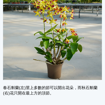
春石斛蘭(左)莖上多數的節可以開出花朵，而秋石斛蘭
(右)花只開在最上方的頂節。