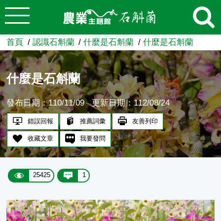
:::
跳到主要內容
農業知識入口網
首頁
認識石斛蘭
什麼是石斛蘭
什麼是石斛蘭
什麼是石斛蘭
發布日期：110/11/09
更新日期：112/08/24
錯誤回報
推薦詞彙
友善列印
收藏文章
我要發問
25425
1