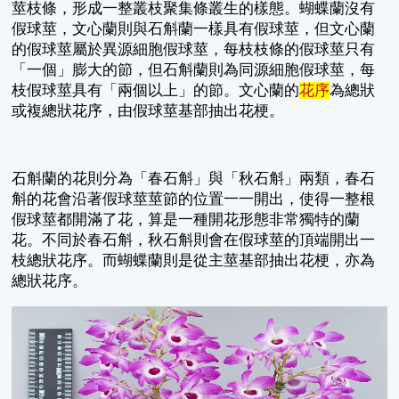
莖枝條，形成一整叢枝聚集條叢生的樣態。蝴蝶蘭沒有
假球莖，文心蘭則與石斛蘭一樣具有假球莖，但文心蘭
的假球莖屬於異源細胞假球莖，每枝枝條的假球莖只有
「一個」膨大的節，但石斛蘭則為同源細胞假球莖，每
枝假球莖具有「兩個以上」的節。文心蘭的
花序
為總狀
或複總狀花序，由假球莖基部抽出花梗。
石斛蘭的花則分為「春石斛」與「秋石斛」兩類，春石
斛的花會沿著假球莖莖節的位置一一開出，使得一整根
假球莖都開滿了花，算是一種開花形態非常獨特的蘭
花。不同於春石斛，秋石斛則會在假球莖的頂端開出一
枝總狀花序。而蝴蝶蘭則是從主莖基部抽出花梗，亦為
總狀花序。