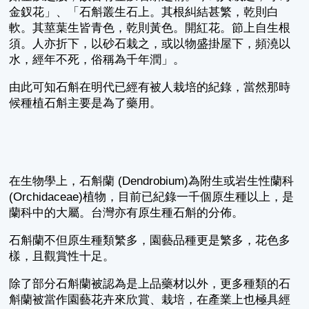
金釵花」、「石斛叢生石上。其根糾結甚繁，乾則白
軟。其莖葉生皆青色，乾則黃色。開紅花。節上自生根
須。人亦折下，以砂石栽之，或以物盛掛屋下，頻澆以
水，經年不死，俗稱為千年潤」。
由此可知石斛在明代已經有被人栽培的紀錄，當然那時
候種植石斛主要是為了藥用。
在生物學上，石斛蘭 (Dendrobium)為附生或岩生性蘭科
(Orchidaceae)植物，目前已紀錄一千個原生種以上，是
蘭科中的大屬。台灣亦有原生種石斛的分佈。
石斛蘭不但原生種類繁多，園藝品種更是繁多，花色多
樣，且觀賞性十足。
除了部分石斛蘭被認為是上品藥材以外，更多種類的石
斛蘭被當作園藝花卉來欣賞、栽培，在產業上也極具經