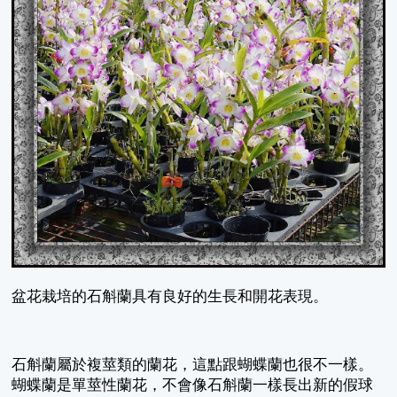
盆花栽培的石斛蘭具有良好的生長和開花表現。
石斛蘭屬於複莖類的蘭花，這點跟蝴蝶蘭也很不一樣。
蝴蝶蘭是單莖性蘭花，不會像石斛蘭一樣長出新的假球