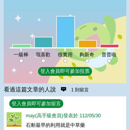
很實用:56%
我喜歡:19%
夠新奇:13%
一級棒:6%
普普啦:6%
一級棒
我喜歡
很實用
夠新奇
普普啦
登入會員即可參加投票
看過這篇文章的人說
1 則留言
回覆
登入會員即可參加留言
may(高手級會員)發表於 112/05/30
石斛最早的利用就是中草藥