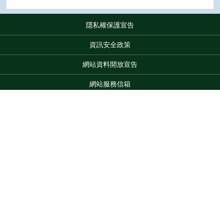
隱私權保護宣告
:::
資訊安全政策
網站資料開放宣告
網站服務信箱
地址：100212 臺北市中正區南海路 37 號
電話：(02)2381-2991
服務時間：AM8:30~PM5:30
Top
版權所有 © 2026 MOA All Rights Reserved.
維護單位：農業部
臺中區農業改良場