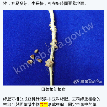
性：容易發芽、生長快，可在短時間覆蓋地面。
田菁根部根瘤
綠肥可概分成豆科綠肥與非豆科綠肥。豆科綠肥植物的
根部可與固氮微生物
共生
形成根瘤，固定空氣中的氮