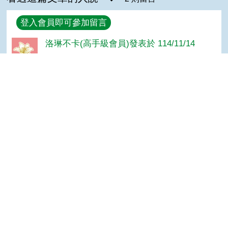
回覆
登入會員即可參加留言
洛琳不卡(高手級會員)發表於 114/11/14
初步認識綠肥
大呆瓜(入門級會員)發表於 113/11/05
Top
認識更詳細
隱私權保護宣告
:::
資訊安全政策
網站資料開放宣告
網站服務信箱
地址：100212 臺北市中正區南海路 37 號
電話：(02)2381-2991