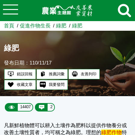
:::
跳到主要內容
農業知識入口網
首頁
促進作物生長
綠肥
綠肥
綠肥
發布日期：110/11/17
錯誤回報
推薦詞彙
友善列印
收藏文章
我要發問
14407
2
凡新鮮植物體可以耕入土壤作為肥料以提供作物養分或
改善土壤性質者，均可稱之為綠肥。理想的
綠肥作物
特