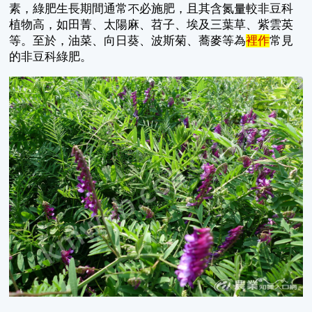
素，綠肥生長期間通常不必施肥，且其含氮量較非豆科
植物高，如田菁、太陽麻、苕子、埃及三葉草、紫雲英
等。至於，油菜、向日葵、波斯菊、蕎麥等為
裡作
常見
的非豆科綠肥。