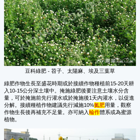
豆科綠肥 - 苕子、太陽麻、埃及三葉草
綠肥作物生長至盛花時期或於接續作物種植前15-20天耕
入10-15公分深土壤中。掩施綠肥後要注意土壤水分含
量，可於掩施前先行灌水或於掩施後1天內灌水，以促進
分解。接續種植作物建議先行減施10%
氮肥
用量，觀察
作物生長後再補充不足量。亦可納入
輪作
體系或為蜜源
植物。