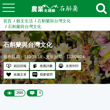
:::
跳到主要內容
農業知識入口網
首頁
藝文生活
石斛蘭與台灣文化
石斛蘭與台灣文化
石斛蘭與台灣文化
發布日期：110/11/18
更新日期：112/08/24
錯誤回報
推薦詞彙
友善列印
收藏文章
我要發問
2691
0