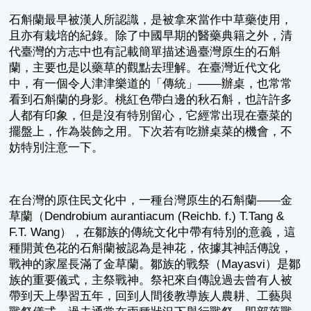
石斛蘭最早被漢人所認識，是被拿來當作中草藥使用，
且亦有栽培的紀錄。除了中國早期的醫藥典籍之外，清
代臺灣的方志中也有記載簡單描述過臺灣原生的石斛
蘭，主要也是以藥草的觀點去理解。在臺灣近代文化
中，有一個令人津津樂道的「傳統」——辦桌，也常常
看到石斛蘭的身影。桃紅色帶白邊的秋石斛，也許許多
人都有印象，但是沒有特別留心，它經常出現在臺菜的
擺盤上，作為裝飾之用。下次若有吃辦桌菜的機會，不
妨特別注意一下。
在台灣的原住民文化中，一種台灣原生的石斛蘭——金
草蘭（Dendrobium aurantiacum (Reichb. f.) T.Tang &
F.T. Wang），在鄒族的傳統文化中帶有特別的意義，這
種開黃色花的石斛蘭被認為是神花，依據其神話傳說，
戰神的家屋長滿了金草蘭。鄒族的戰祭（Mayasvi）是鄒
族的重要儀式，主祭戰神。祭祀來自傳說過去曾有人被
帶到天上學習五年，回到人間後教導族人農耕、工藝與