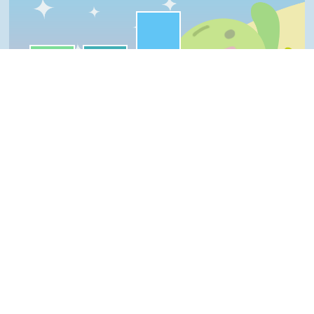
很實用:50%
一級棒:25%
我喜歡:25%
夠新奇:0%
普普啦:0%
一級棒
我喜歡
很實用
夠新奇
普普啦
Top
登入會員即可參加投票
看過這篇文章的人說
0 則留言
回覆
登入會員即可參加留言
隱私權保護宣告
:::
資訊安全政策
網站資料開放宣告