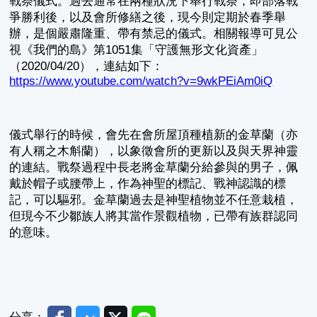
戰祭儀式。過去通常在兩種狀況下舉行戰祭，即部落戰
爭勝利後，以及會所修繕之後，現今則定期於春季舉
辦，是個嚴肅隆重、帶有禁忌的儀式。相關報導可見公
視《我們的島》第1051集「守護無形文化資產」
（2020/04/20），連結如下：
https://www.youtube.com/watch?v=9wkPEiAm0iQ
儀式舉行的時候，會先在會所屋頂種植新的金草蘭（亦
有人稱之木斛蘭），以象徵會所的更新以及與天界神靈
的連結。戰祭過程中長老將金草蘭分給參與的男子，佩
戴於帽子或腰帶上，作為神聖的標記、戰神認識的標
記，可以驅邪。金草蘭過去是神聖植物並不任意栽植，
但現今不少鄒族人將其當作景觀植物，已帶有族群認同
的意味。
Facebook
Messenger
Twitter
Line