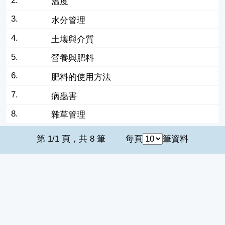
2.
溫度
3.
水分管理
4.
土壤與介質
5.
營養與肥料
6.
肥料的使用方法
7.
病蟲害
8.
雜草管理
第 1/1 頁，共 8 筆
每頁
筆資料