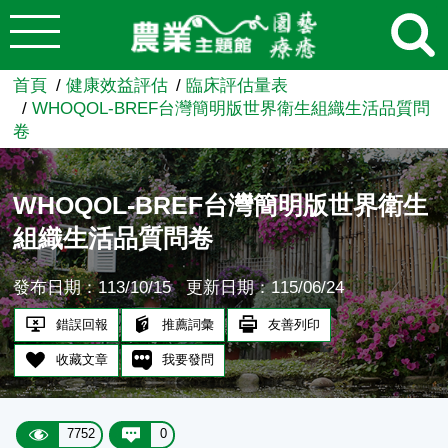
:::
跳到主要內容
農業知識入口網
首頁
健康效益評估
臨床評估量表
WHOQOL-BREF台灣簡明版世界衛生組織生活品質問
卷
WHOQOL-BREF台灣簡明版世界衛生
組織生活品質問卷
發布日期：113/10/15
更新日期：115/06/24
錯誤回報
推薦詞彙
友善列印
收藏文章
我要發問
7752
0