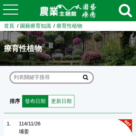
:::
跳到主要內容
農業知識入口網
首頁
園藝療育知識
療育性植物
療育性植物
排序
發布日期
更新日期
1.
114/11/26
埔姜