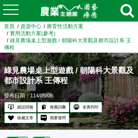
:::
跳到主要內容
農業知識入口網
首頁
資源中心
療育性活動方案
實用活動方案(參考)
綠見農場桌上型遊戲 / 朝陽科大景觀及都市設計系 王
傳程
綠見農場桌上型遊戲 / 朝陽科大景觀及
都市設計系 王傳程
發布日期：114/05/06
錯誤回報
推薦詞彙
友善列印
收藏文章
我要發問