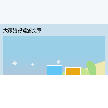
大家覺得這篇文章
很實用:48%
夠新奇:44%
我喜歡:8%
一級棒:0%
普普啦:0%
一級棒
我喜歡
很實用
夠新奇
普普啦
Top
登入會員即可參加投票