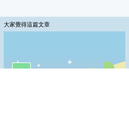
大家覺得這篇文章
一級棒:55%
我喜歡:21%
很實用:18%
Top
夠新奇:3%
普普啦:3%
一級棒
我喜歡
很實用
夠新奇
普普啦
登入會員即可參加投票