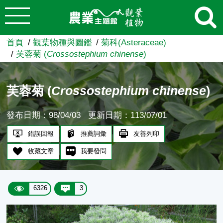
:::
跳到主要內容
農業知識入口網
首頁
觀葉物種與圖鑑
菊科(Asteraceae)
芙蓉菊 (
Crossostephium chinense
)
芙蓉菊 (
Crossostephium chinense
)
發布日期：98/04/03
更新日期：113/07/01
錯誤回報
推薦詞彙
友善列印
收藏文章
我要發問
6326
3