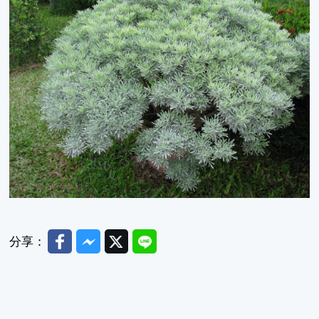
Facebook
Messenger
Twitter
Line
分享：