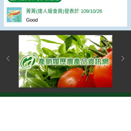
菁菁(達人級會員)發表於 109/10/26
Good
網站單元
隱私權保護宣告
:::
Top