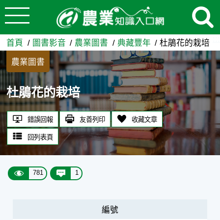
:::
跳到主要內容
杜鵑花的栽培 - 農業知識入口
:::
首頁
圖書影音
農業圖書
典藏豐年
杜鵑花的栽培
農業圖書
杜鵑花的栽培
錯誤回報
友善列印
收藏文章
回列表頁
781
1
編號