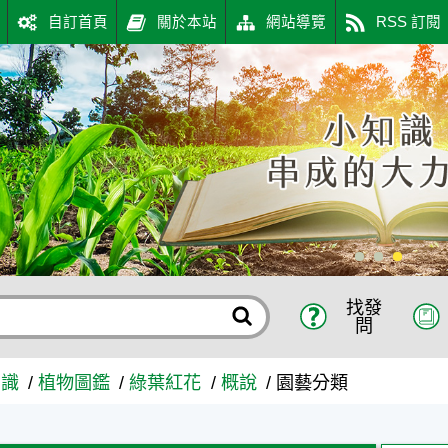
自訂首頁
關於本站
網站導覽
RSS 訂閱
找發
問
知識
植物圖鑑
綠葉紅花
概說
園藝分類