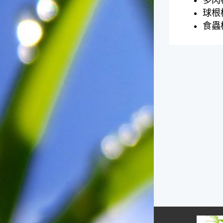
多肉
的秋天就要來了。不過，由於
球根
台灣屬於亞熱帶氣候，所以此
食蟲
時的實際氣候和節氣名稱會不
太一致，天氣依然十分炎熱，
大概要再經過兩個月後，才能
感受到明顯的季節改變。◎節
氣小農夫我國以農立國，在大
暑過後，秋天的開始是以「立
秋」節氣為準。農夫們一定要
趕在立秋前後完成插秧工作，
否則再晚的話，就會影響稻作
的生長。因為二期稻作最怕的
是遇上低溫期，稻子會長不
好，所以選對時機插秧播種是
很重要的。◎節氣小漁夫在這
個時節，台灣周圍海域的水溫
仍然偏高，所以此時的漁獲還
是多屬於暖水魚，例如東部的
海域可以捕獲到鮮美的立翅旗
魚，在高雄外海有小串、烏
賊，澎湖附近則有鰆、蝦可以