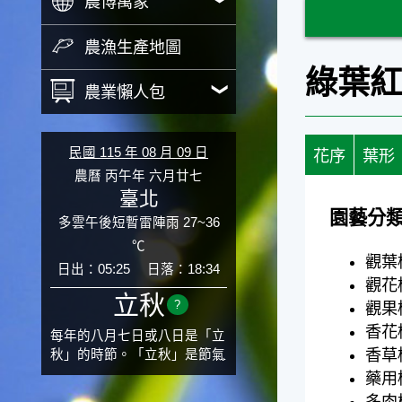
農博萬象
農漁生產地圖
綠葉
農業懶人包
民國 115 年 08 月 09 日
花序
葉形
農曆 丙午年 六月廿七
臺北
園藝分
多雲午後短暫雷陣雨 27~36
℃
觀葉
日出：05:25
日落：18:34
觀花
立秋
?
觀果
香花
每年的八月七日或八日是「立
香草
秋」的時節。「立秋」是節氣
邁入秋涼的先聲，表示酷熱難
藥用
熬的夏天即將過去，涼爽舒適