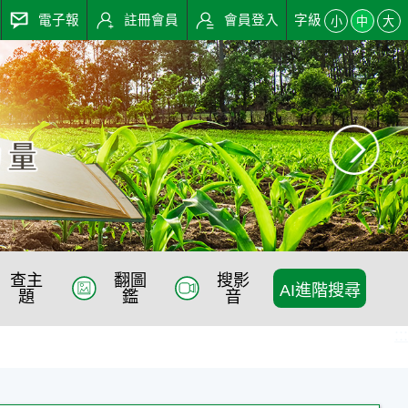
電子報
註冊會員
會員登入
字級
小
中
大
查主
翻圖
搜影
AI進階搜尋
題
鑑
音
:::