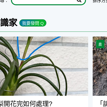
尋：
排序方
知識家
我要發問 Q
完如何處理?
「請求
農
梨開花完如何處理?
「