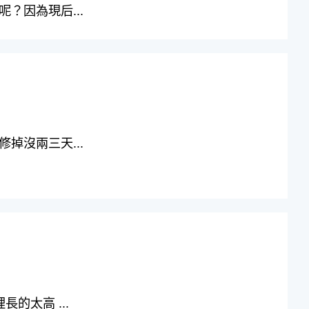
？因為現后...
掉沒兩三天...
的太高 ...