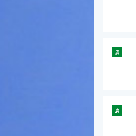
俗諺的意思是：立秋這一天如
果打雷，對二期水稻的收成會
有不好的影響。所以對農夫而
言，立秋日是十分忌諱打雷的
喔！2.「六月秋，快溜溜；七
月秋，秋後油」這句俗諺的意
思是：根據老一輩人的說法，
如果立秋這一天是在農曆六
農
月，則漁民的作業期會比較早
結束；如果「立秋日」在七
月，則天氣會持續穩定，今年
的捕魚季節就會比較長，而漁
民們的收入也會相對提高呢！
農