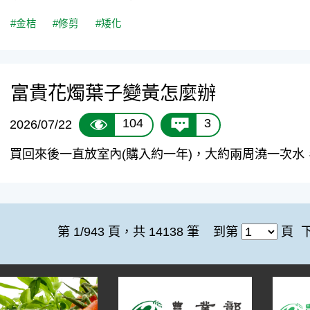
#金桔
#修剪
#矮化
富貴花燭葉子變黃怎麼辦
104
3
2026/07/22
買回來後一直放室內(購入約一年)，大約兩周澆一次水，
第 1/943 頁，共 14138 筆
到第
頁