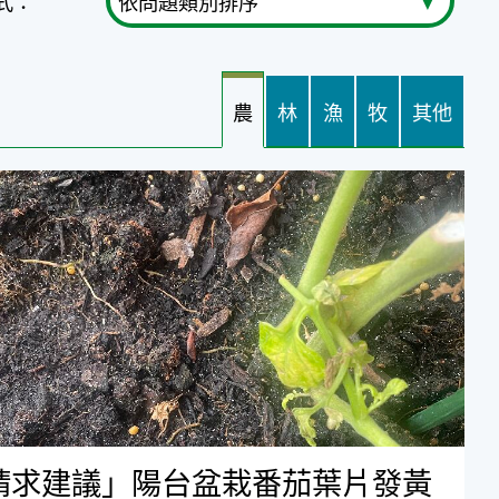
式：
農
林
漁
牧
其他
建議」陽台盆栽番茄葉片發黃向下捲曲/蟲害
請求建議」陽台盆栽番茄葉片發黃