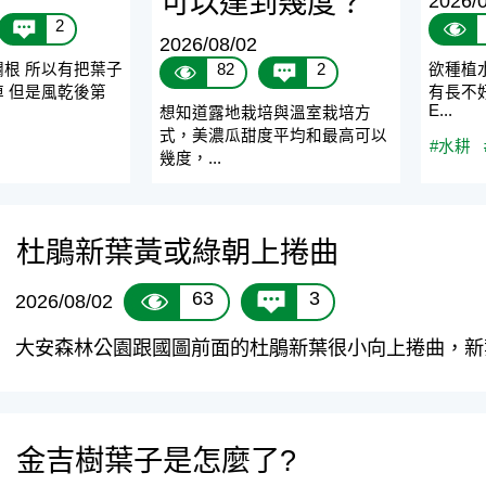
可以達到幾度？
2026/
2
2026/08/02
根 所以有把葉子
欲種植
82
2
 但是風乾後第
有長不
E...
想知道露地栽培與溫室栽培方
式，美濃瓜甜度平均和最高可以
#水耕
幾度，...
杜鵑新葉黃或綠朝上捲曲
63
3
2026/08/02
大安森林公園跟國圖前面的杜鵑新葉很小向上捲曲，新葉
金吉樹葉子是怎麼了?