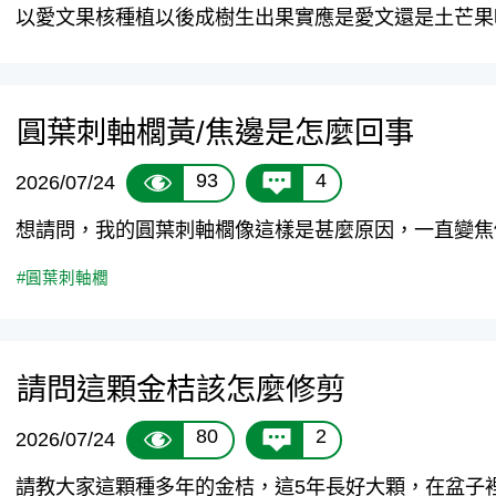
以愛文果核種植以後成樹生出果實應是愛文還是土芒果呢
圓葉刺軸櫚黃/焦邊是怎麼回事
93
4
2026/07/24
想請問，我的圓葉刺軸櫚像這樣是甚麼原因，一直變焦修
#圓葉刺軸櫚
請問這顆金桔該怎麼修剪
80
2
2026/07/24
請教大家這顆種多年的金桔，這5年長好大顆，在盆子裡長