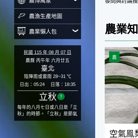
農博萬象
發問與討論搜
農漁生產地圖
農業
農業懶人包
空氣鳯梨開花
民國 115 年 08 月 07 日
農
農曆 丙午年 六月廿五
臺北
陰陣雨或雷雨 28~31 ℃
日出：05:24
日落：18:35
立秋
?
每年的八月七日或八日是「立
秋」的時節。「立秋」是節氣
邁入秋涼的先聲，表示酷熱難
熬的夏天即將過去，涼爽舒適
空氣鳯
的秋天就要來了。不過，由於