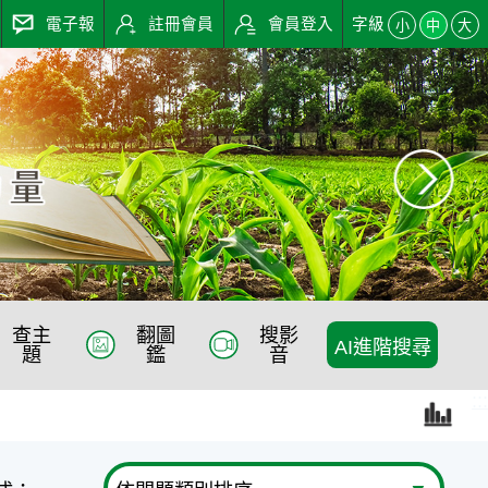
電子報
註冊會員
會員登入
字級
小
中
大
查主
翻圖
搜影
AI進階搜尋
題
鑑
音
:::