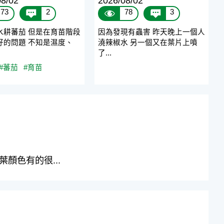
08/02
2026/08/02
73
2
78
3
水耕蕃茄 但是在育苗階段
因為發現有蟲害 昨天晚上一個人
好的問題 不知是濕度、
澆辣椒水 另一個又在葉片上噴
了...
#蕃茄
#育苗
顏色有的很...