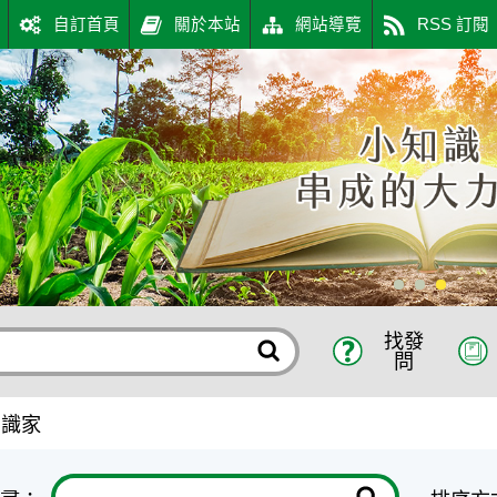
自訂首頁
關於本站
網站導覽
RSS 訂閱
網
找發
問
知識家