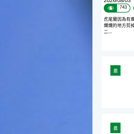
2026/08/03
一般家庭在喜慶時常選用的水
743
果。在民間，人們相信吃了龍
眼肉，子孫會做大官，而且龍
虎尾蘭因為有爛
眼又稱為「福圓」，所以有句
爛爛的地方剪掉
俗諺是這麼說的：「食福圓生
二...
子生孫中狀元」，可見龍眼在
民間流傳的說法中是種有「福
氣」的水果喔！◎節氣生活在
這個節氣裡，最重要的節日就
是八月八日的父親節了。或許
因為父親節不一定逢到星期日
農
的關係，父親節在感覺上似乎
沒有母親節來得熱絡。不過，
父親為家庭付出的辛苦與努力
可不亞於母親喔！小朋友應該
趁著一年一度的父親節，對爸
爸表達出心中的敬重與關愛，
相信平日辛勞的爸爸知道你的
心意後，一定會非常高興的。
◎節氣俗諺1.「雷打秋，年冬
農
高地半收，低地水漂流」這句