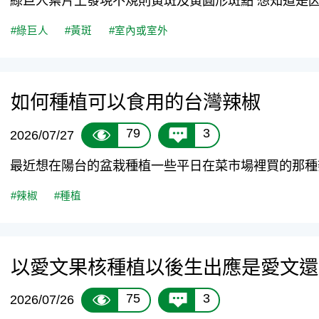
綠巨人葉片上發現不規則黃斑及黃圓形斑點 想知道是因為
#綠巨人
#黃斑
#室內或室外
如何種植可以食用的台灣辣椒
79
3
2026/07/27
最近想在陽台的盆栽種植一些平日在菜市場裡買的那種辣椒
#辣椒
#種植
以愛文果核種植以後生出應是愛文還
75
3
2026/07/26