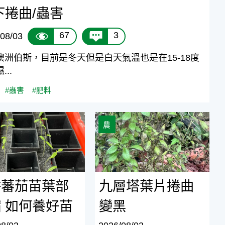
下捲曲/蟲害
67
3
08/03
澳洲伯斯，目前是冬天但是白天氣溫也是在15-18度
...
#蟲害
#肥料
到幾度？
茄苗葉部皺縮 如何養好苗
九層塔葉片捲曲變黑
農
耕蕃茄苗葉部
九層塔葉片捲曲
 如何養好苗
變黑