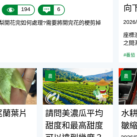
向
194
6
2026/
梨開花完如何處理?需要將開完花的梗剪掉
座標
之間濕
#番茄
片濕濕的
請問美濃瓜平均甜度和最高甜度可以達
水耕蕃
農
農
尾蘭葉片
請問美濃瓜平均
水
甜度和最高甜度
皺縮