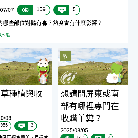
159
5
07/07
的哪些部位對鵝有毒？熟度會有什麼影響？
#木瓜
種植與收穫
想請問屏東或南部有哪裡專門在
牧
尾草種植與收
想請問屏東或南
部有哪裡專門在
收購羊糞？
10/08
956
3
2025/08/05
狼尾草適合養羊、且適合
647
3