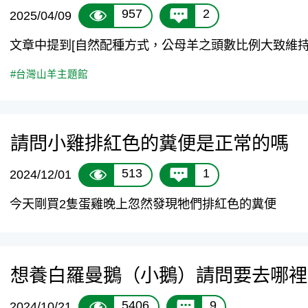
957
2
2025/04/09
文章中提到[自然配種方式，公母羊之頭數比例大致維持1：
#台灣山羊主題館
請問小雞排紅色的糞便是正常的嗎
513
1
2024/12/01
今天剛買2隻蛋雞晚上忽然發現牠們排紅色的糞便
想養白羅曼鵝（小鵝）請問要去哪裡
5406
9
2024/10/21