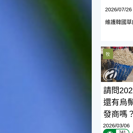
台灣屬於亞熱帶氣候，所以此
時的實際氣候和節氣名稱會不
2026/07/26
太一致，天氣依然十分炎熱，
大概要再經過兩個月後，才能
維護韓國草
感受到明顯的季節改變。◎節
氣小農夫我國以農立國，在大
暑過後，秋天的開始是以「立
秋」節氣為準。農夫們一定要
請問2026
趕在立秋前後完成插秧工作，
牧
否則再晚的話，就會影響稻作
的生長。因為二期稻作最怕的
是遇上低溫期，稻子會長不
好，所以選對時機插秧播種是
很重要的。◎節氣小漁夫在這
請問20
個時節，台灣周圍海域的水溫
仍然偏高，所以此時的漁獲還
還有烏
是多屬於暖水魚，例如東部的
海域可以捕獲到鮮美的立翅旗
發商嗎
魚，在高雄外海有小串、烏
賊，澎湖附近則有鰆、蝦可以
2026/03/06
捕獲。◎節氣小園丁這個節氣
241
是龍眼的盛產期，「龍眼」是