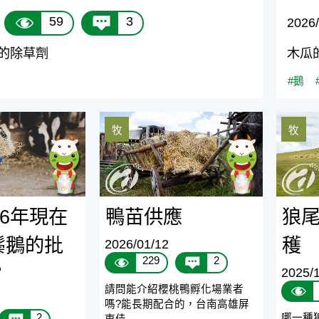
59
3
2026/
的除草劑
木瓜
#鵝
年現在還有烏鬃鵝的批發商嗎？
鴨苗供應
狼尾草
牧
牧
26年現在
鴨苗供應
狼
鬃鵝的批
穫
2026/01/12
229
2
？
2025/
請問能介紹櫻桃鴨孵化場業者
嗎?能長期配合的，台南高雄屏
哪一種
2
東佳