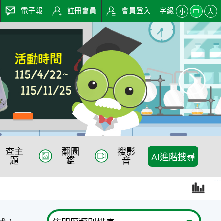
電子報
註冊會員
會員登入
字級
小
中
大
查主
翻圖
搜影
AI進階搜尋
題
鑑
音
:::