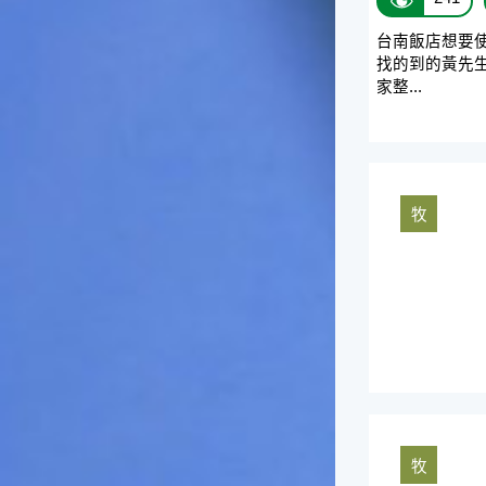
一般家庭在喜慶時常選用的水
台南飯店想要
果。在民間，人們相信吃了龍
找的到的黃先
眼肉，子孫會做大官，而且龍
家整...
眼又稱為「福圓」，所以有句
俗諺是這麼說的：「食福圓生
子生孫中狀元」，可見龍眼在
民間流傳的說法中是種有「福
氣」的水果喔！◎節氣生活在
這個節氣裡，最重要的節日就
牧
是八月八日的父親節了。或許
因為父親節不一定逢到星期日
的關係，父親節在感覺上似乎
沒有母親節來得熱絡。不過，
父親為家庭付出的辛苦與努力
可不亞於母親喔！小朋友應該
趁著一年一度的父親節，對爸
爸表達出心中的敬重與關愛，
相信平日辛勞的爸爸知道你的
心意後，一定會非常高興的。
◎節氣俗諺1.「雷打秋，年冬
牧
高地半收，低地水漂流」這句