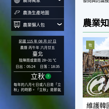
農博萬象
發問與討論搜
農漁生產地圖
農業
農業懶人包
維護韓國草的
民國 115 年 08 月 07 日
牧
農曆 丙午年 六月廿五
臺北
陰陣雨或雷雨 28~31 ℃
日出：05:24
日落：18:35
立秋
?
每年的八月七日或八日是「立
秋」的時節。「立秋」是節氣
邁入秋涼的先聲，表示酷熱難
熬的夏天即將過去，涼爽舒適
維護韓
的秋天就要來了。不過，由於