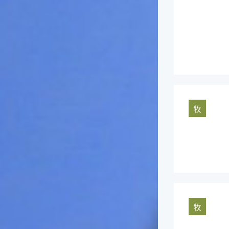
俗諺的意思是：立秋這一天如
果打雷，對二期水稻的收成會
有不好的影響。所以對農夫而
言，立秋日是十分忌諱打雷的
喔！2.「六月秋，快溜溜；七
月秋，秋後油」這句俗諺的意
思是：根據老一輩人的說法，
如果立秋這一天是在農曆六
月，則漁民的作業期會比較早
結束；如果「立秋日」在七
牧
月，則天氣會持續穩定，今年
的捕魚季節就會比較長，而漁
民們的收入也會相對提高呢！
牧