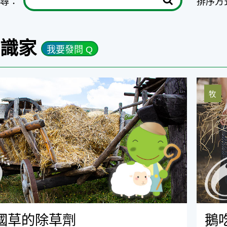
尋：
排序方
知識家
我要發問 Q
除草劑
鵝吃木
牧
國草的除草劑
鵝