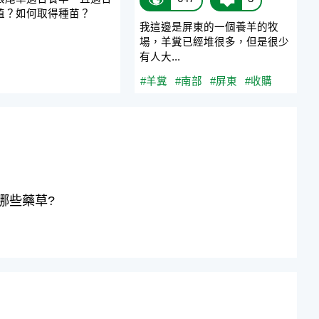
植？如何取得種苗？
我這邊是屏東的一個養羊的牧
場，羊糞已經堆很多，但是很少
有人大...
#羊糞
#南部
#屏東
#收購
哪些藥草?