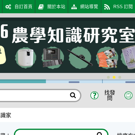
自訂首頁
關於本站
網站導覽
RSS 訂閱
網
找發
問
知識家