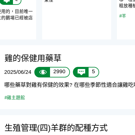
粗放種
使用的，目前唯一
#羊
生的鵝場已經被店
雞的保健用藥草
2990
5
2025/06/24
哪些藥草對雞有保健的效果? 在哪些季節性適合讓雞吃
#雞主題館
生殖管理(四)羊群的配種方式