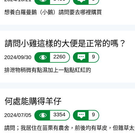
想養白羅曼鵝（小鵝）請問要去哪裡購買
請問小雞這樣的大便是正常的嗎？
2260
9
2024/09/30
排泄物稍微有點濕加上一點點紅紅的
何處能購得羊仔
3354
9
2024/07/05
請問；我居住在苗栗有農舍，前後均有草皮，但雜草太多