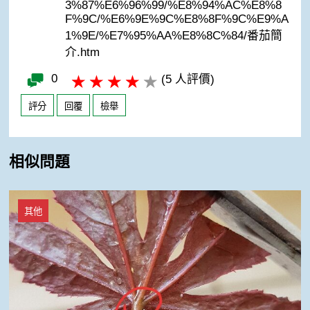
3%87%E6%96%99/%E8%94%AC%E8%8
F%9C/%E6%9E%9C%E8%8F%9C%E9%A
1%9E/%E7%95%AA%E8%8C%84/番茄簡
介.htm
0
(5 人評價)
評分
回覆
檢舉
相似問題
紅楓樹上有黃色小蟲
其他