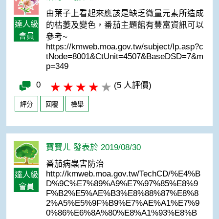
由葉子上看起來應該是缺乏微量元素所造成
達人級
的枯萎及變色，番茄主題館有豐富資訊可以
會員
參考~
https://kmweb.moa.gov.tw/subject/lp.asp?c
tNode=8001&CtUnit=4507&BaseDSD=7&m
p=349
0
(5 人評價)
評分
回覆
檢舉
寶寶ㄦ 發表於 2019/08/30
番茄病蟲害防治
http://kmweb.moa.gov.tw/TechCD/%E4%B
達人級
D%9C%E7%89%A9%E7%97%85%E8%9
會員
F%B2%E5%AE%B3%E8%88%87%E8%8
2%A5%E5%9F%B9%E7%AE%A1%E7%9
0%86%E6%8A%80%E8%A1%93%E8%B