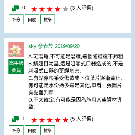
0
(3 人評價)
評分
回覆
檢舉
sky 發表於 2019/09/20
A.斑潛蠅,不可能是潛蛾,這個隧道還不夠粗.
高手級
B.鱗翅目幼蟲,這是咀嚼式口器造成的,不是
會員
刺吸式口器的葉蟬危害.
C.有點像根系受傷造成下位葉片逐漸黃化,
有可能是水份過多還是其他,單看一張圖片
有點難判斷.
D.不太確定,有可能是因為施用某些資材導
致.
1
(5 人評價)
評分
回覆
檢舉