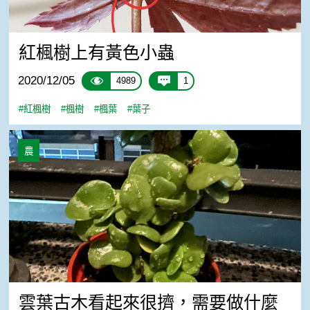
紅楓樹上有黃色小蟲
2020/12/05
4989
1
#紅楓樹
#楓樹
#楓葉
#葉子
雲葉古木看起來很擠，需要做什麼處理嗎？
農
雲葉古木看起來很擠，需要做什麼