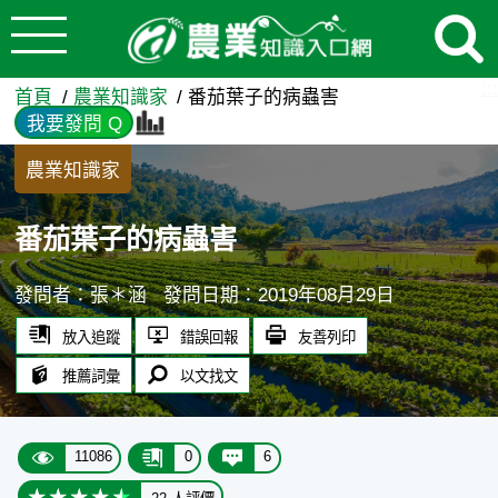
:::
跳到主要內容
番茄葉子的病蟲害 - 農業知
:::
首頁
農業知識家
番茄葉子的病蟲害
我要發問 Q
農業知識家
番茄葉子的病蟲害
發問者：張＊涵
發問日期：2019年08月29日
放入追蹤
錯誤回報
友善列印
推薦詞彙
以文找文
11086
0
6