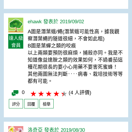
ehawk 發表於 2019/09/02
A圖是潛葉蛾/蠅(潛葉蛾可能性高，據我觀
達人級
察潛葉蠅的隧道很細，不會如此粗)
會員
B圖是葉蟬之類的咬痕
以上兩類要預防很麻煩，捕殺亦同。我是不
知道像益達胺之類的效果如何，不過番茄這
種花期很長的要小心用藥不要害死蜜蜂！
其他兩圖無法判斷‥‥病毒、栽培技術等等
都有可能。
0
(4 人評價)
評分
回覆
檢舉
洛奇亞 發表於 2019/08/30