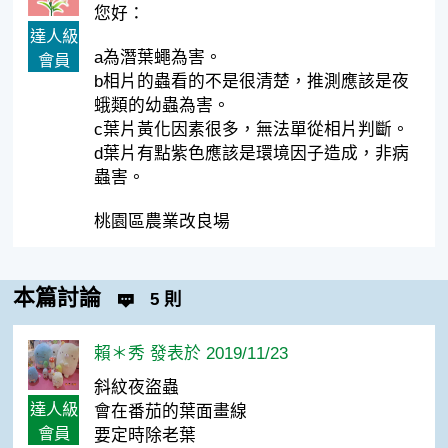
您好：
達人級
a為潛葉蠅為害。
會員
b相片的蟲看的不是很清楚，推測應該是夜
蛾類的幼蟲為害。
c葉片黃化因素很多，無法單從相片判斷。
d葉片有點紫色應該是環境因子造成，非病
蟲害。
桃園區農業改良場
本篇討論
5 則
賴＊秀 發表於 2019/11/23
斜紋夜盜蟲
達人級
會在番茄的葉面畫線
會員
要定時除老葉