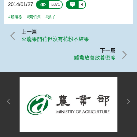
2014/01/27
5371
4
#咖啡樹
#紫竹背
#葉子
上一篇
火龍果開花但沒有花粉不結果
下一篇
鱸魚放養放養密度