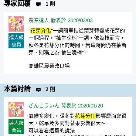
專家回覆
1 則
農業達人 發表於 2020/03/03
"
花芽分化
"一詞簡單指從葉芽轉變成花芽的
達人級
一個過程，"抽生晚梢"一詞，依荔枝而言，
會員
秋冬是花芽分化的時間，若這時間仍在抽新
芽，則稱之為"抽生晚梢"。
高雄區農業改良場
本篇討論
2 則
ぎんこういん 發表於 2020/01/20
氣候多變化，暖冬對
花芽分化
影響層面會很
達人級
大，乾旱及多雨對著果影響很大～
會員
可以看看這篇的說法