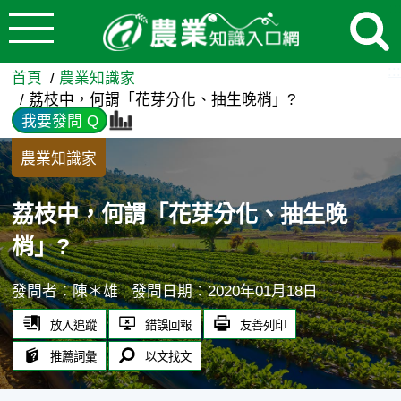
:::
跳到主要內容
荔枝中，何謂「花芽分化、抽生
:::
首頁
農業知識家
荔枝中，何謂「花芽分化、抽生晚梢」?
我要發問 Q
農業知識家
荔枝中，何謂「花芽分化、抽生晚
梢」?
發問者：陳＊雄
發問日期：2020年01月18日
放入追蹤
錯誤回報
友善列印
推薦詞彙
以文找文