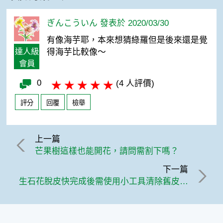
ぎんこういん 發表於 2020/03/30
有像海芋耶，本來想猜綠羅但是後來還是覺
達人級
得海芋比較像～
會員
0
(4 人評價)
評分
回覆
檢舉
上一篇
芒果樹這樣也能開花，請問需割下嗎？
下一篇
生石花脫皮快完成後需使用小工具清除舊皮還是不管它讓它自體完成