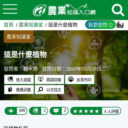
:::
跳到主要內容
這是什麼植物 - 農業知識入口
:::
首頁
農業知識家
這是什麼植物
我要發問 Q
農業知識家
這是什麼植物
發問者：賴＊秀
發問日期：2020年03月28日
放入追蹤
錯誤回報
友善列印
推薦詞彙
以文找文
699
1
2
4 人評價