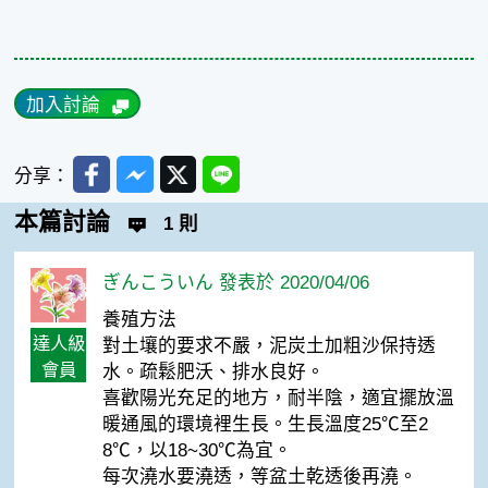
加入討論
Facebook
Messenger
Twitter
Line
分享：
本篇討論
1 則
ぎんこういん 發表於 2020/04/06
養殖方法
達人級
對土壤的要求不嚴，泥炭土加粗沙保持透
會員
水。疏鬆肥沃、排水良好。
喜歡陽光充足的地方，耐半陰，適宜擺放溫
暖通風的環境裡生長。生長溫度25℃至2
8℃，以18~30℃為宜。
每次澆水要澆透，等盆土乾透後再澆。