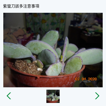
紫蠻刀該多注意事項