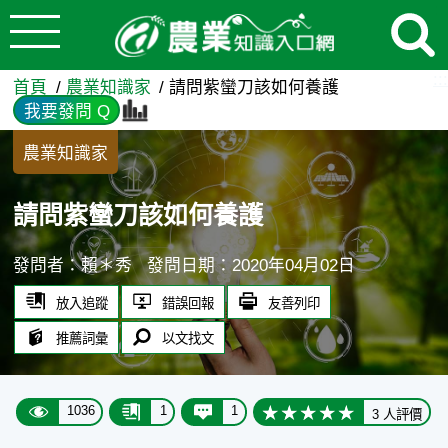
:::
跳到主要內容
請問紫蠻刀該如何養護 - 農
:::
首頁
農業知識家
請問紫蠻刀該如何養護
我要發問 Q
農業知識家
請問紫蠻刀該如何養護
發問者：賴＊秀
發問日期：2020年04月02日
放入追蹤
錯誤回報
友善列印
推薦詞彙
以文找文
1036
1
1
3 人評價