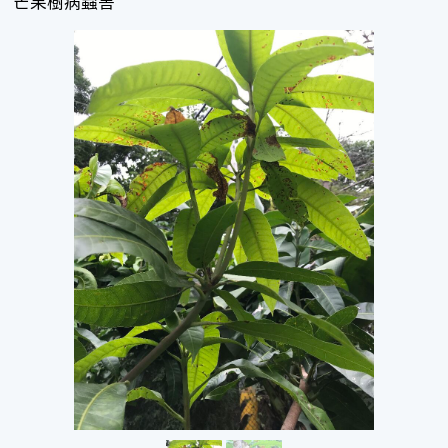
芒果樹病蟲害