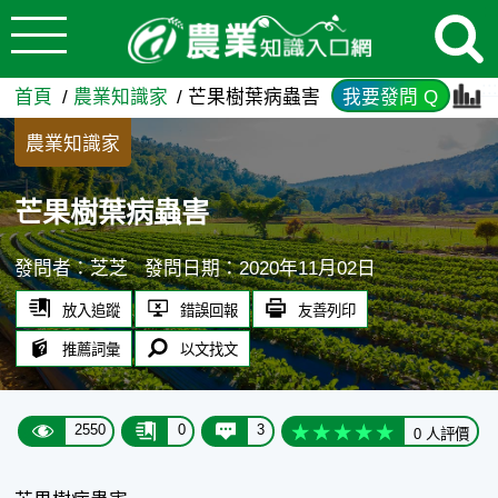
:::
跳到主要內容
芒果樹葉病蟲害 - 農業知識入
:::
首頁
農業知識家
芒果樹葉病蟲害
我要發問 Q
農業知識家
芒果樹葉病蟲害
發問者：芝芝
發問日期：2020年11月02日
放入追蹤
錯誤回報
友善列印
推薦詞彙
以文找文
2550
0
3
0 人評價