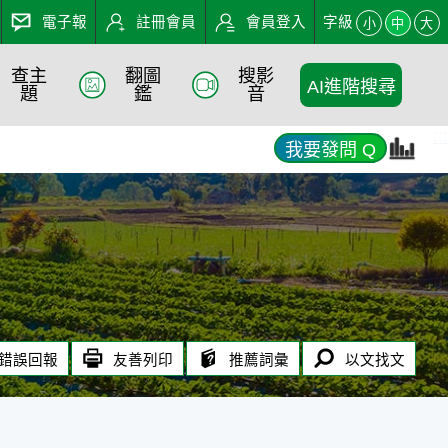
電子報
註冊會員
會員登入
字級
小
中
大
查主
翻圖
搜影
AI進階搜尋
題
鑑
音
:::
我要發問 Q
錯誤回報
友善列印
推薦詞彙
以文找文