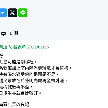
ook
Messenger
Twitter
Line
1 則
業達人 發表於 2021/01/26
好
紅蔓可能是剛移植，
系受傷加上室內除溼機環境才會這樣，
使有澆水對受傷的根還是不足，
議民眾放在戶外明亮處再全株淋溼，
壤稍乾後再淋溼，
日後生長就會比較好。
南區農業改良場