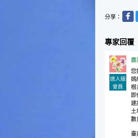
一般家庭在喜慶時常選用的水
果。在民間，人們相信吃了龍
Faceb
分享：
眼肉，子孫會做大官，而且龍
眼又稱為「福圓」，所以有句
俗諺是這麼說的：「食福圓生
子生孫中狀元」，可見龍眼在
專家回覆
民間流傳的說法中是種有「福
氣」的水果喔！◎節氣生活在
這個節氣裡，最重要的節日就
農
是八月八日的父親節了。或許
您
因為父親節不一定逢到星期日
的關係，父親節在感覺上似乎
達人級
嫣
沒有母親節來得熱絡。不過，
會員
根
父親為家庭付出的辛苦與努力
即
可不亞於母親喔！小朋友應該
建
趁著一年一度的父親節，對爸
爸表達出心中的敬重與關愛，
土
相信平日辛勞的爸爸知道你的
數
心意後，一定會非常高興的。
◎節氣俗諺1.「雷打秋，年冬
臺
高地半收，低地水漂流」這句