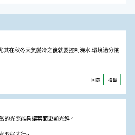
.尤其在秋冬天氣變冷之後就要控制澆水.環境過分陰
回覆
檢舉
當的光照能夠讓葉面更顯光鮮。
水要好才行~