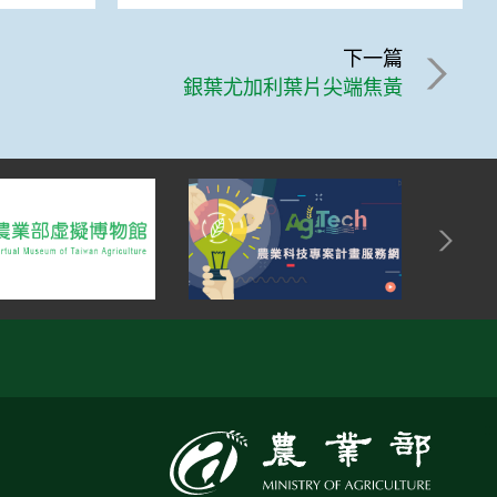
下一篇
銀葉尤加利葉片尖端焦黃
:::