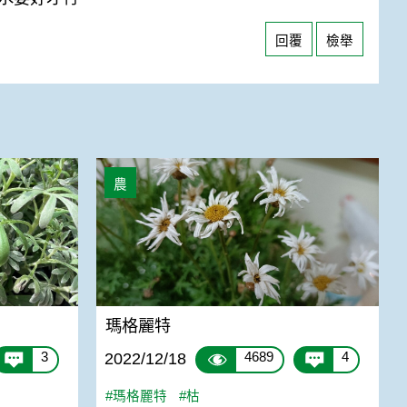
回覆
檢舉
瑪格麗特
農
瑪格麗特
3
4689
4
2022/12/18
#瑪格麗特
#枯