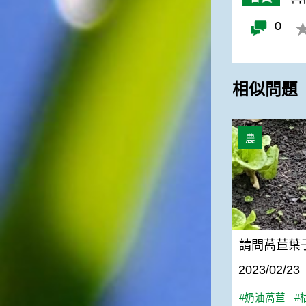
0
相似問題
請問萵苣葉子
農
請問萵苣葉
2023/02/23
#奶油萵苣
#