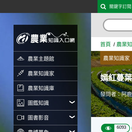
:::
關鍵字訂閱
跳到主要內容
嫣紅蔓葉子有點枯萎 - 農業
首頁
農業
農業知識家
農業主題館
農業知識家
嫣紅蔓
農業知識庫
發問者：阿
圖鑑知識
圖書影音
6093