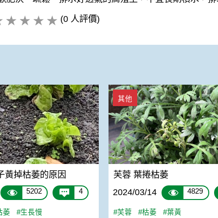
(0 人評價)
黃掉枯萎的原因
芙蓉 葉捲枯萎
其他
子黃掉枯萎的原因
芙蓉 葉捲枯萎
5202
4
4829
2024/03/14
枯萎
#生長慢
#芙蓉
#枯萎
#葉黃