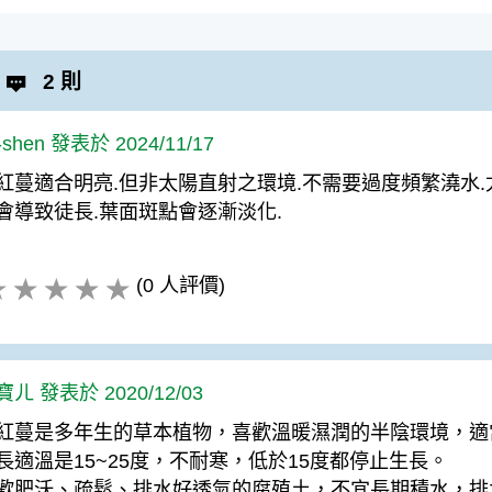
2 則
-shen 發表於 2024/11/17
紅蔓適合明亮.但非太陽直射之環境.不需要過度頻繁澆水
會導致徒長.葉面斑點會逐漸淡化.
(0 人評價)
ㄦ 發表於 2020/12/03
紅蔓是多年生的草本植物，喜歡溫暖濕潤的半陰環境，適
長適溫是15~25度，不耐寒，低於15度都停止生長。
歡肥沃、疏鬆、排水好透氣的腐殖土，不宜長期積水，排