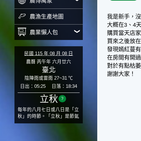
農博萬象
農漁生產地圖
我是新手，
大概在3、4
農業懶人包
購買當天店家
買來之後放
發現嫣紅蔓
民國 115 年 08 月 08 日
在房間有開
農曆 丙午年 六月廿六
對於有點枯
臺北
謝謝大家！
陰陣雨或雷雨 27~31 ℃
日出：05:25
日落：18:34
立秋
?
每年的八月七日或八日是「立
秋」的時節。「立秋」是節氣
邁入秋涼的先聲，表示酷熱難
熬的夏天即將過去，涼爽舒適
的秋天就要來了。不過，由於