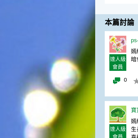
俗諺的意思是：立秋這一天如
果打雷，對二期水稻的收成會
有不好的影響。所以對農夫而
本篇討論
言，立秋日是十分忌諱打雷的
喔！2.「六月秋，快溜溜；七
月秋，秋後油」這句俗諺的意
ps
思是：根據老一輩人的說法，
如果立秋這一天是在農曆六
嫣
月，則漁民的作業期會比較早
達人級
暗
結束；如果「立秋日」在七
會員
月，則天氣會持續穩定，今年
的捕魚季節就會比較長，而漁
0
民們的收入也會相對提高呢！
寶寶
嫣
達人級
生
會員
喜