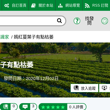
自訂首頁
關於本站
網站導覽
RSS 訂閱
找發
知識入口網
問
知識家
嫣紅蔓葉子有點枯萎
葉子有點枯萎
鹿
發問日期：2020年12月02日
放入追蹤
0
3
0 人評價