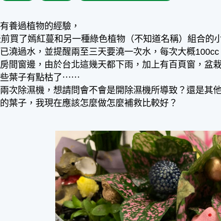
沒有養過植物的經驗，
天前買了嫣紅蔓和另一種綠色植物（不知道名稱）組合的
已澆過水，並提醒兩至三天要澆一次水，每次大概100cc
在房間窗邊，由於台北這幾天都下雨，加上有百頁窗，盆
有些葉子有點枯了⋯⋯
過兩次除濕機，想請問會不會是開除濕機所導致？還是其
萎的葉子，我現在應該怎麼做怎麼補救比較好？