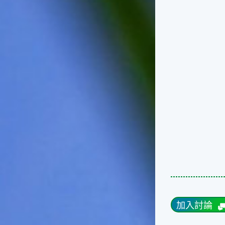
台灣屬於亞熱帶氣候，所以此
時的實際氣候和節氣名稱會不
太一致，天氣依然十分炎熱，
大概要再經過兩個月後，才能
感受到明顯的季節改變。◎節
氣小農夫我國以農立國，在大
暑過後，秋天的開始是以「立
秋」節氣為準。農夫們一定要
趕在立秋前後完成插秧工作，
否則再晚的話，就會影響稻作
的生長。因為二期稻作最怕的
是遇上低溫期，稻子會長不
好，所以選對時機插秧播種是
很重要的。◎節氣小漁夫在這
個時節，台灣周圍海域的水溫
仍然偏高，所以此時的漁獲還
是多屬於暖水魚，例如東部的
海域可以捕獲到鮮美的立翅旗
魚，在高雄外海有小串、烏
賊，澎湖附近則有鰆、蝦可以
加入討論
捕獲。◎節氣小園丁這個節氣
是龍眼的盛產期，「龍眼」是