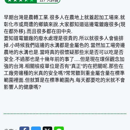
127 人評價
早期台灣是農轉工業.很多人在農地上就蓋起加工場來.就
彰化市或周遭的鄉鎮來說.大家都知道這邊電鍍廠很多(現
在都外移).而且很多都在田中央.
要知道電鍍廠的廢水處理是很貴的.所以就很多人會偷排
掉.小時候我們這邊的水溝都是金屬色的.當然加工場旁邊
農地的水溝也是.當時真的很懷疑那些米是否可以吃是否
安全.不過那也是十幾年前的事了....但是現在環保觀念加
強的台灣.相關檢疫單位是否有"真正"的在把關呢.那些在
工廠旁邊種的米真的安全嗎?常常聽到重金屬含量在標準
範圍裡面.但就算是在標準範圍內.每天都要吃的米就不會
影響人的健康嗎?
Facebook
Messenger
Twitter
Line