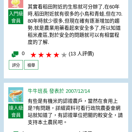
其實看稻田附近的生態就可分辦了,在60年
入門級
時,稻田附近就有很多的小鳥和青蛙,但在70.
會員
80年時就少很多,但現在確有逐漸增加的趨
勢,就是農業用藥看起來安全多了,所以知道
稻米產區,對於安全的問題就可以有相當程
度的了解.
0
(13 人評價)
評分
檢舉
牛牛班長 發表於 2007/12/14
有些是有機米的認證農戶，當然在食用上
達人級
是?有問題，詳細資料可看行政院農委會網
會員
站就知道了，有認證單位把關的較安全，請
支持本土農民吧。