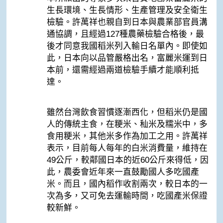
生長環境、生長情形、生產管理及安全衛生
檢驗。許萬祥也親自到日本與農業部官員溝
通協調，且經過127種農藥檢驗合格後，最
後才同意我國稻米列入輸日名單內。即使如
此，日本向以品管嚴格出名，富麗米運到日
本前，還需經過兩道檢驗手續才能順利抵
達。
雖然台灣飲食習慣逐漸西化，但稻米仍是國
人的傳統主食，在粳米、秈米及糯米中，多
食用粳米，其他米多作為加工之用。許萬祥
表示，目前每人每年的白米消費量，維持在
49公斤，較鄰國日本的近60公斤來得低，因
此，農委會近年來一直鼓勵國人多吃國產
米。而且，國內稻作收割兩次，較日本的一
次為多，又可免去運輸時間，吃國產米保證
較新鮮。