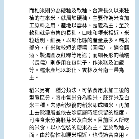
而秈米則分為硬秈及軟秈。台灣長久以來種
植的在來米，就屬於硬秈，主要作為米食加
工原料之用，產地以雲林、嘉義為主；至於
軟秈就是市售的長秈，口味和粳米相近，米
粒透明、細長，以彰化縣的產量最多。糯米
部分，有米粒較短的粳糯（圓糯），適合釀
酒、製湯圓及紅粿等用途；而細長形的秈糯
（長糯）則多用在包粽子、作米糕及油飯
等。糯米產地以彰化、雲林及台南一帶為
主。
稻米另有一種分類法，可依食用米加工後的
型態區分，將市售米分為糙米、胚芽米及白
米三種。去除稻殼後的稻米即成糙米，再加
上去除糠層並依去除糠層時胚保留的程度，
可將食米分為胚芽米及白米。目前國人所吃
的米食，以小包裝的粳米為主。至於軟秈方
面，由於黏性和粳米相近，也很適合食用。