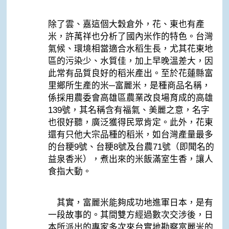
除了雲、嘉這個大穀倉外，花、東也有產
米，許萬祥也分析了國內米作的特色。台灣
氣候、環境相當適合水稻生長，尤其花東地
區的污染少、水質佳，加上早晚溫差大，因
此常有品質良好的稻米產出。至於花蓮縣富
里鄉所生產的米─富麗米，是種商品名稱，
係採用農委會高雄區農業改良場育成的高雄
139號，其名稱含有福氣、美麗之意，名字
也很好聽，廣泛獲得民眾肯定。此外，花東
還有只他大宗品種的稻米，如台灣產量最多
的台粳9號、台粳8號及台農71號（即聞名的
益泉香米），煮出來的米飯滿室生香，讓人
食指大動。
其實，富麗米能夠成功地進軍日本，是有
一段故事的。其間雙方經過數次交涉後，日
本所派出的專家多次來台實地勘察富麗米的