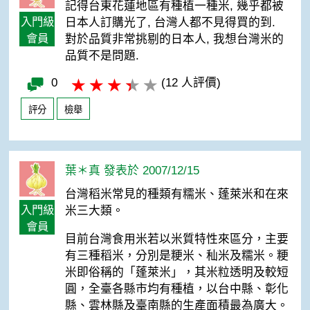
記得台東花蓮地區有種植一種米, 幾乎都被
入門級
日本人訂購光了, 台灣人都不見得買的到.
會員
對於品質非常挑剔的日本人, 我想台灣米的
品質不是問題.
0
(12 人評價)
評分
檢舉
葉＊真 發表於 2007/12/15
台灣稻米常見的種類有糯米、蓬萊米和在來
入門級
米三大類。
會員
目前台灣食用米若以米質特性來區分，主要
有三種稻米，分別是粳米、秈米及糯米。粳
米即俗稱的「蓬萊米」，其米粒透明及較短
圓，全臺各縣市均有種植，以台中縣、彰化
縣、雲林縣及臺南縣的生產面積最為廣大。