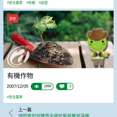
#安全農業
#有機
#認證
有機作物
其他
有機作物
2007/12/05
1899
3
#安全農業
上一篇
請問要如何購買全國技藝競賽用藻種