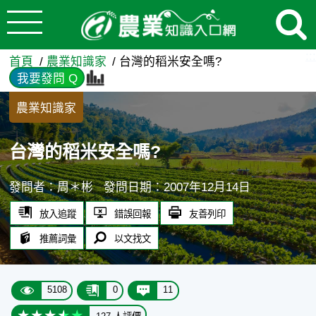
:::
跳到主要內容
台灣的稻米安全嗎? - 農業知
:::
首頁
農業知識家
台灣的稻米安全嗎?
我要發問 Q
農業知識家
台灣的稻米安全嗎?
發問者：周＊彬
發問日期：2007年12月14日
放入追蹤
錯誤回報
友善列印
推薦詞彙
以文找文
5108
0
11