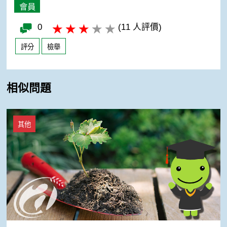
會員
0
(11 人評價)
評分
檢舉
相似問題
有機蔬菜的疑問
其他