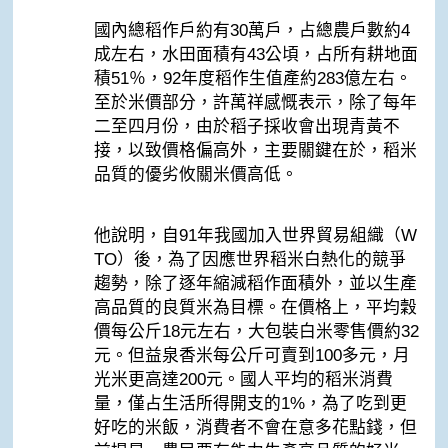
國內總稻作戶約有30萬戶，占總農戶數約4
成左右，水田面積有43公頃，占所有耕地面
積51％，92年度稻作生值產約283億左右。
至於米價部分，許萬祥感慨表示，除了每年
二至四月份，由於稻子採收會出現青黃不
接，以致價格偏高外，主要關鍵在於，稻米
品質的優劣攸關米價高低。
他說明，自91年我國加入世界貿易組織（W
TO）後，為了因應世界稻米白熱化的競爭
趨勢，除了逐年縮減稻作面積外，並以生產
高品質的良質米為目標。在價格上，平均穀
價每公斤18元左右，大包裝白米零售價約32
元。但益泉香米每公斤可賣到100多元，月
光米更高達200元。國人平均的稻米消費
量，僅占生活所得開支的1%，為了吃到更
好吃的米飯，消費者不會在意多花點錢，但