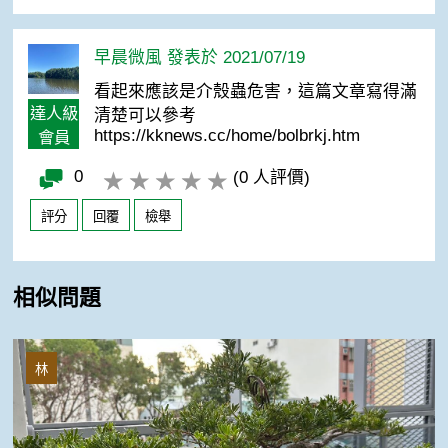
早晨微風 發表於 2021/07/19
看起來應該是介殼蟲危害，這篇文章寫得滿
達人級
清楚可以參考
https://kknews.cc/home/bolbrkj.htm
會員
0
(0 人評價)
評分
回覆
檢舉
相似問題
羅漢松葉片乾枯
林