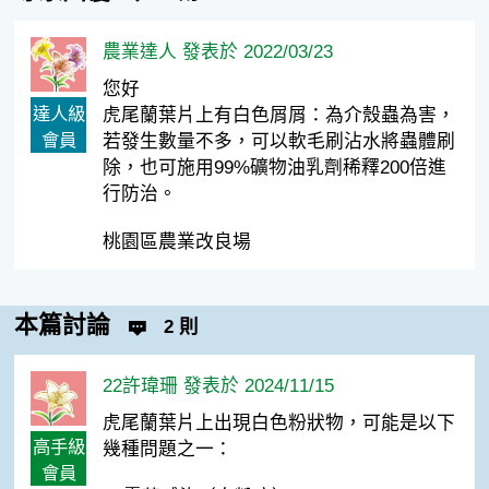
農業達人 發表於 2022/03/23
您好
達人級
虎尾蘭葉片上有白色屑屑：為介殼蟲為害，
會員
若發生數量不多，可以軟毛刷沾水將蟲體刷
除，也可施用99%礦物油乳劑稀釋200倍進
行防治。
桃園區農業改良場
本篇討論
2 則
22許瑋珊 發表於 2024/11/15
虎尾蘭葉片上出現白色粉狀物，可能是以下
高手級
幾種問題之一：
會員