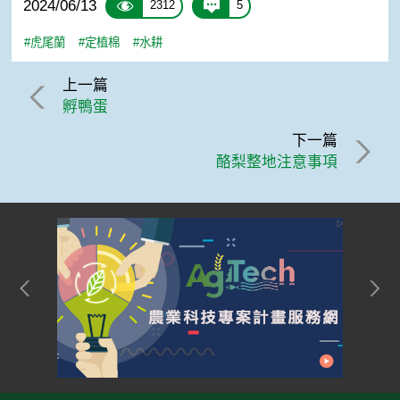
2024/06/13
2312
5
#虎尾蘭
#定植棉
#水耕
上一篇
孵鴨蛋
下一篇
酪梨整地注意事項