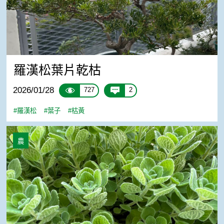
羅漢松葉片乾枯
2026/01/28
727
2
#羅漢松
#葉子
#枯黃
左手香的葉子都往上，不平了~~
農