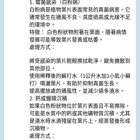
1. 霉菌感染（白粉病）
白粉病是植物葉片表面常見的真菌病害。它
通常發生在通風不良、濕度過高或光線不足
的環境中。
特徵： 白色粉狀物附著在葉面，隨著病情
發展可能導致葉片發黃或枯萎。
處理方式：
將受感染的葉片輕輕擦拭乾淨，避免擴散到
其他部位。
使用稀釋後的蘇打水（1公升水加1小匙小蘇
打）噴灑葉片，有助於抑制真菌生長。
提高擺放處的通風性，並減少過多澆水。
2. 鈣或鹽類沉積
如果白色粉狀物位於葉片表面且不易擦除，
可能是水質中的鈣或其他礦物質沉積，尤其
是澆水時水滴殘留在葉片上，經蒸發後形成
沉積物。
處理方式：