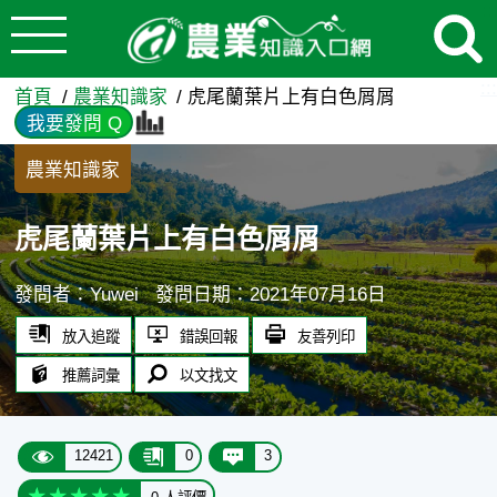
:::
跳到主要內容
虎尾蘭葉片上有白色屑屑 - 
:::
首頁
農業知識家
虎尾蘭葉片上有白色屑屑
我要發問 Q
農業知識家
虎尾蘭葉片上有白色屑屑
發問者：Yuwei
發問日期：2021年07月16日
放入追蹤
錯誤回報
友善列印
推薦詞彙
以文找文
12421
0
3