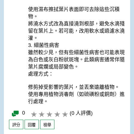
使用濕布擦拭葉片表面即可去除這些沉積
物。
將澆水方式改為直接澆到根部，避免水滴殘
留在葉片上。若可能，改用軟水或過濾水澆
灌。
3. 細菌性病害
雖然較少見，但有些細菌性病害也可能表現
為白色或灰白粉狀斑塊。此類病害通常伴隨
葉片腐爛或局部變色。
處理方式：
修剪掉受影響的葉片，並丟棄遠離植物。
使用專用植物消毒劑（如硫磺粉或銅劑）進
行處理。
0
(0 人評價)
評分
回覆
檢舉