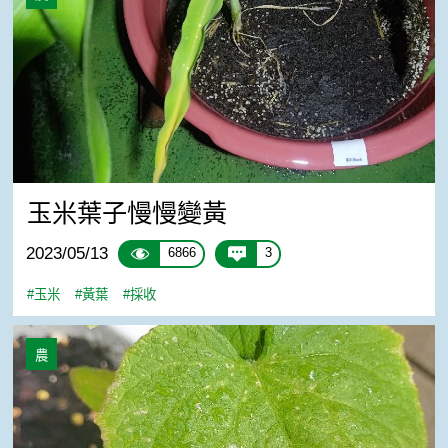
玉米葉子慢慢變黃
2023/05/13
6866
3
#玉米
#黃葉
#採收
救救我的小黃瓜幼苗…
農