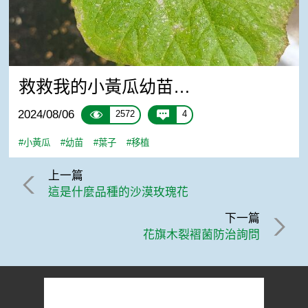
救救我的小黃瓜幼苗…
2024/08/06
2572
4
#小黃瓜
#幼苗
#葉子
#移植
上一篇
這是什麼品種的沙漠玫瑰花
下一篇
花旗木裂褶菌防治詢問