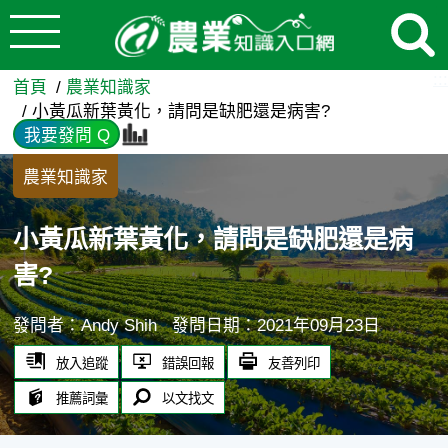
:::
跳到主要內容
小黃瓜新葉黃化，請問是缺肥還
:::
首頁
農業知識家
小黃瓜新葉黃化，請問是缺肥還是病害?
我要發問 Q
農業知識家
小黃瓜新葉黃化，請問是缺肥還是病
害?
發問者：Andy Shih
發問日期：2021年09月23日
放入追蹤
錯誤回報
友善列印
推薦詞彙
以文找文