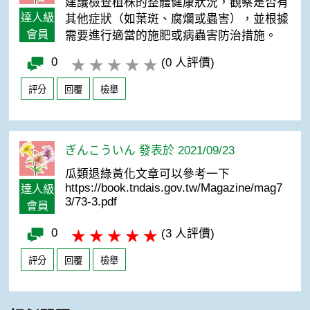
建議檢查植株的整體健康狀況，觀察是否有
達人級
其他症狀（如葉斑、腐爛或蟲害），並根據
會員
需要進行適當的施肥或病蟲害防治措施。
0
(0 人評價)
評分
回覆
檢舉
ぎんこういん 發表於 2021/09/23
瓜類退綠黃化文章可以參考一下
https://book.tndais.gov.tw/Magazine/mag7
達人級
3/73-3.pdf
會員
0
(3 人評價)
評分
回覆
檢舉