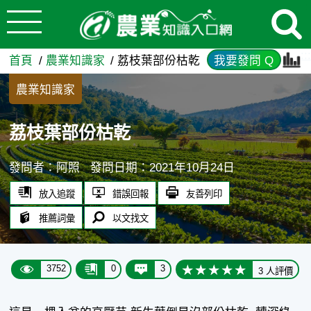
:::
跳到主要內容
荔枝葉部份枯乾 - 農業知識入
:::
首頁
農業知識家
荔枝葉部份枯乾
我要發問 Q
農業知識家
荔枝葉部份枯乾
發問者：阿照
發問日期：2021年10月24日
放入追蹤
錯誤回報
友善列印
推薦詞彙
以文找文
3752
0
3
3 人評價