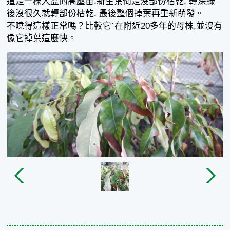
這是一棵入盆的高壓苗,新生葉倒是沒部份枯乾, 轉深綠
後沒很久就轉部份枯乾, 最後整個掉葉再重新萌發。
不曉得這樣正常嗎？比較它ˊ在附近20多年的母株,並沒有
像它掉葉這麼快。