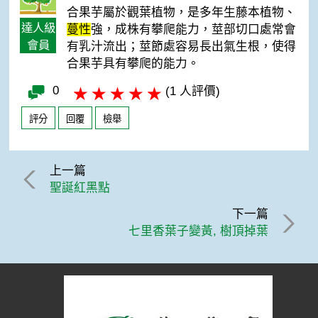
合果芋屬於觀葉植物，是多年生藤本植物、
達人級
蔓性
強，成株有攀爬能力，莖部切口處常會
會員
有乳汁流出；莖節處容易長出氣生根，使得
合果芋具有攀爬的能力。
0
(1 人評價)
評分
回覆
檢舉
上一篇
聖誕紅黑點
下一篇
七里香葉子變黃, 樹頂掉葉