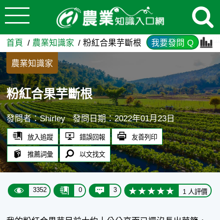
:::
跳到主要內容
粉紅合果芋斷根 - 農業知識入
:::
首頁
農業知識家
粉紅合果芋斷根
我要發問 Q
農業知識家
粉紅合果芋斷根
發問者：Shirley
發問日期：2022年01月23日
放入追蹤
錯誤回報
友善列印
推薦詞彙
以文找文
3352
0
3
1 人評價