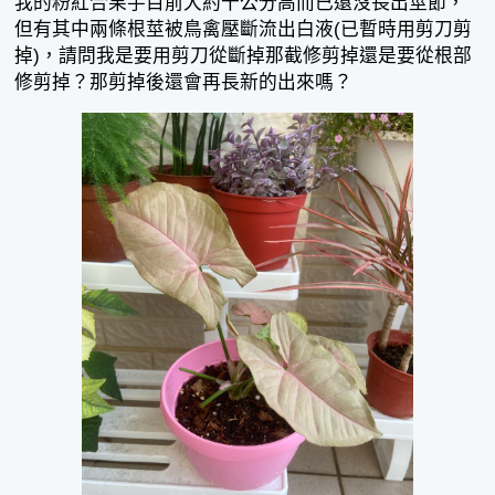
我的粉紅合果芋目前大約十公分高而已還沒長出莖節，
但有其中兩條根莖被鳥禽壓斷流出白液(已暫時用剪刀剪
掉)，請問我是要用剪刀從斷掉那截修剪掉還是要從根部
修剪掉？那剪掉後還會再長新的出來嗎？