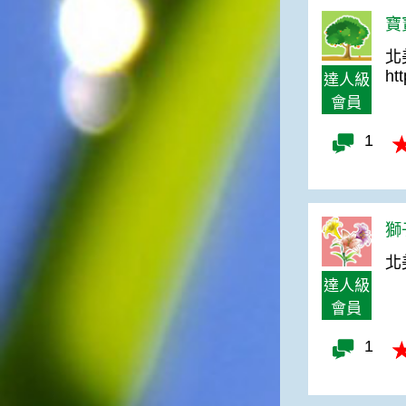
俗諺的意思是：立秋這一天如
寶寶
果打雷，對二期水稻的收成會
有不好的影響。所以對農夫而
北
言，立秋日是十分忌諱打雷的
ht
達人級
喔！2.「六月秋，快溜溜；七
會員
月秋，秋後油」這句俗諺的意
思是：根據老一輩人的說法，
1
如果立秋這一天是在農曆六
月，則漁民的作業期會比較早
結束；如果「立秋日」在七
月，則天氣會持續穩定，今年
的捕魚季節就會比較長，而漁
獅子
民們的收入也會相對提高呢！
北
達人級
會員
1