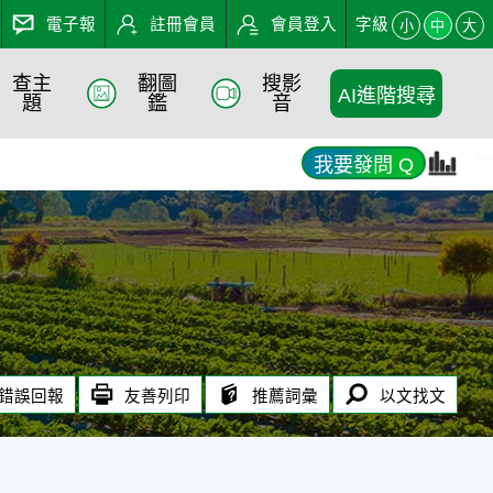
電子報
註冊會員
會員登入
字級
小
中
大
查主
翻圖
搜影
AI進階搜尋
題
鑑
音
:::
我要發問 Q
錯誤回報
友善列印
推薦詞彙
以文找文