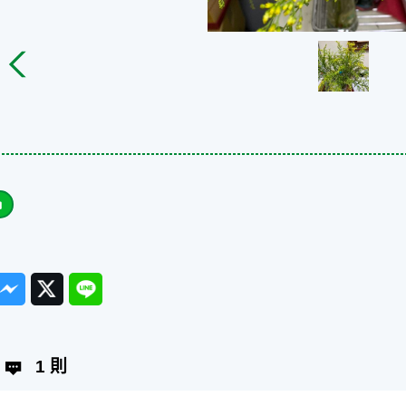
ook
Messenger
Twitter
Line
1 則