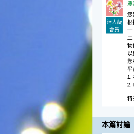
農
一般家庭在喜慶時常選用的水
果。在民間，人們相信吃了龍
您
眼肉，子孫會做大官，而且龍
達人級
根
眼又稱為「福圓」，所以有句
會員
一
俗諺是這麼說的：「食福圓生
子生孫中狀元」，可見龍眼在
二
民間流傳的說法中是種有「福
物
氣」的水果喔！◎節氣生活在
以
這個節氣裡，最重要的節日就
您
是八月八日的父親節了。或許
平
因為父親節不一定逢到星期日
的關係，父親節在感覺上似乎
1.
沒有母親節來得熱絡。不過，
2.
父親為家庭付出的辛苦與努力
可不亞於母親喔！小朋友應該
特
趁著一年一度的父親節，對爸
爸表達出心中的敬重與關愛，
相信平日辛勞的爸爸知道你的
心意後，一定會非常高興的。
本篇討論
◎節氣俗諺1.「雷打秋，年冬
高地半收，低地水漂流」這句