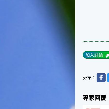
台灣屬於亞熱帶氣候，所以此
時的實際氣候和節氣名稱會不
太一致，天氣依然十分炎熱，
大概要再經過兩個月後，才能
感受到明顯的季節改變。◎節
氣小農夫我國以農立國，在大
暑過後，秋天的開始是以「立
秋」節氣為準。農夫們一定要
趕在立秋前後完成插秧工作，
否則再晚的話，就會影響稻作
的生長。因為二期稻作最怕的
加入討論
是遇上低溫期，稻子會長不
好，所以選對時機插秧播種是
很重要的。◎節氣小漁夫在這
個時節，台灣周圍海域的水溫
Faceb
分享：
仍然偏高，所以此時的漁獲還
是多屬於暖水魚，例如東部的
海域可以捕獲到鮮美的立翅旗
魚，在高雄外海有小串、烏
專家回覆
賊，澎湖附近則有鰆、蝦可以
捕獲。◎節氣小園丁這個節氣
是龍眼的盛產期，「龍眼」是