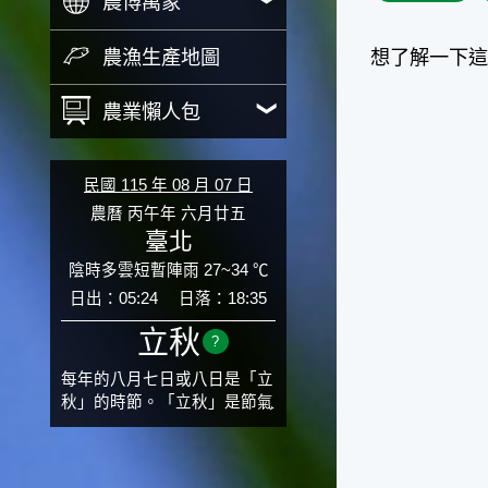
農博萬象
農漁生產地圖
想了解一下
農業懶人包
民國 115 年 08 月 07 日
農曆 丙午年 六月廿五
臺北
陰時多雲短暫陣雨 27~34 ℃
日出：05:24
日落：18:35
立秋
?
每年的八月七日或八日是「立
秋」的時節。「立秋」是節氣
邁入秋涼的先聲，表示酷熱難
熬的夏天即將過去，涼爽舒適
的秋天就要來了。不過，由於