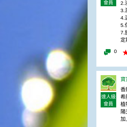
會員
2
俗諺的意思是：立秋這一天如
果打雷，對二期水稻的收成會
3
有不好的影響。所以對農夫而
4
言，立秋日是十分忌諱打雷的
5
喔！2.「六月秋，快溜溜；七
7
月秋，秋後油」這句俗諺的意
思是：根據老一輩人的說法，
定
如果立秋這一天是在農曆六
0
月，則漁民的作業期會比較早
結束；如果「立秋日」在七
月，則天氣會持續穩定，今年
的捕魚季節就會比較長，而漁
民們的收入也會相對提高呢！
寶寶
香
達人級
希
會員
植
陽
加