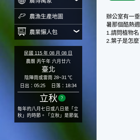
農博萬象
農漁生產地圖
辦公室有一垂
暑那個酷熱週
農業懶人包
1.請問植物名
2.葉子是怎
民國 115 年 08 月 08 日
農曆 丙午年 六月廿六
臺北
陰陣雨或雷雨 28~31 ℃
日出：05:25
日落：18:34
立秋
?
每年的八月七日或八日是「立
秋」的時節。「立秋」是節氣
邁入秋涼的先聲，表示酷熱難
熬的夏天即將過去，涼爽舒適
的秋天就要來了。不過，由於