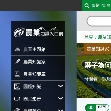
:::
關鍵字訂閱
跳到主要內容
葉子為何呈現燒焦狀 - 農業
首頁
農業
農業知識家
農業主題館
農業知識家
葉子為
農業知識庫
發問者：珮
圖鑑知識
圖書影音
6375