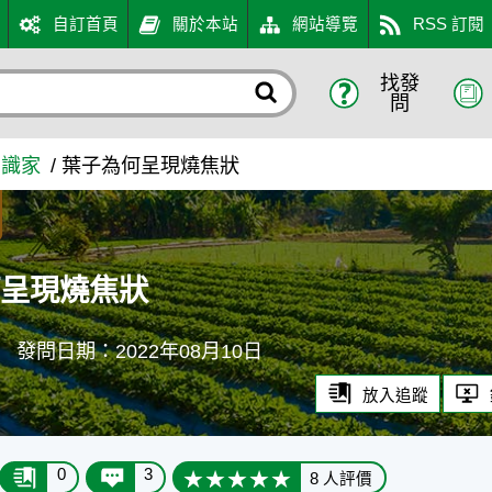
自訂首頁
關於本站
網站導覽
RSS 訂閱
找發
知識入口網
問
知識家
葉子為何呈現燒焦狀
何呈現燒焦狀
珮
發問日期：2022年08月10日
放入追蹤
0
3
8 人評價