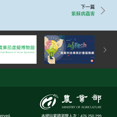
下一篇
紫蘇病蟲害
:::
rved.
本網站累積瀏覽人次：476,250,299