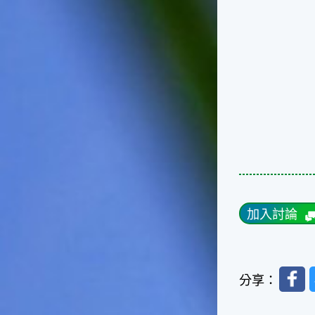
台灣屬於亞熱帶氣候，所以此
時的實際氣候和節氣名稱會不
太一致，天氣依然十分炎熱，
大概要再經過兩個月後，才能
感受到明顯的季節改變。◎節
氣小農夫我國以農立國，在大
暑過後，秋天的開始是以「立
秋」節氣為準。農夫們一定要
趕在立秋前後完成插秧工作，
否則再晚的話，就會影響稻作
的生長。因為二期稻作最怕的
是遇上低溫期，稻子會長不
好，所以選對時機插秧播種是
很重要的。◎節氣小漁夫在這
個時節，台灣周圍海域的水溫
加入討論
仍然偏高，所以此時的漁獲還
是多屬於暖水魚，例如東部的
海域可以捕獲到鮮美的立翅旗
魚，在高雄外海有小串、烏
Faceb
分享：
賊，澎湖附近則有鰆、蝦可以
捕獲。◎節氣小園丁這個節氣
是龍眼的盛產期，「龍眼」是