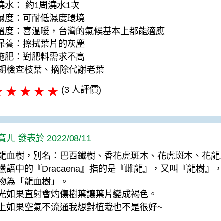
.澆水： 約1周澆水1次
.濕度：可耐低濕度環境
.溫度：喜溫暖，台灣的氣候基本上都能適應
.保養：擦拭葉片的灰塵
.施肥：對肥料需求不高
期檢查枝葉、摘除代謝老葉
(3 人評價)
ㄦ 發表於 2022/08/11
龍血樹，別名：巴西鐵樹、香花虎斑木、花虎斑木、花龍
臘語中的『Dracaena』指的是『雌龍』，又叫『龍樹
物為「龍血樹」。
光如果直射會灼傷樹葉讓葉片變成褐色。
上如果空氣不流通我想對植栽也不是很好~