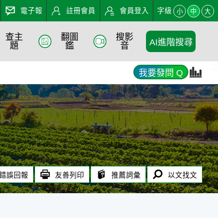
電子報
註冊會員
會員登入
字級
小
中
大
查主
翻圖
搜影
AI進階搜尋
題
鑑
音
:::
我要發問 Q
錯誤回報
友善列印
推薦詞彙
以文找文