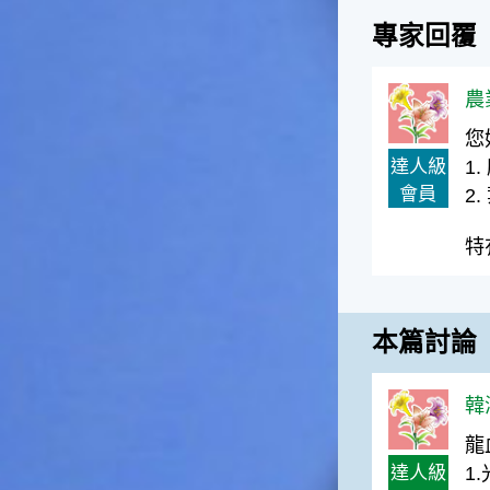
一般家庭在喜慶時常選用的水
專家回覆
果。在民間，人們相信吃了龍
眼肉，子孫會做大官，而且龍
眼又稱為「福圓」，所以有句
農
俗諺是這麼說的：「食福圓生
子生孫中狀元」，可見龍眼在
您
民間流傳的說法中是種有「福
達人級
1.
氣」的水果喔！◎節氣生活在
會員
2
這個節氣裡，最重要的節日就
是八月八日的父親節了。或許
特
因為父親節不一定逢到星期日
的關係，父親節在感覺上似乎
沒有母親節來得熱絡。不過，
父親為家庭付出的辛苦與努力
本篇討論
可不亞於母親喔！小朋友應該
趁著一年一度的父親節，對爸
爸表達出心中的敬重與關愛，
韓涵
相信平日辛勞的爸爸知道你的
心意後，一定會非常高興的。
龍
◎節氣俗諺1.「雷打秋，年冬
達人級
1
高地半收，低地水漂流」這句