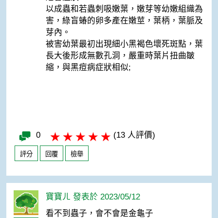
以成蟲和若蟲刺吸嫩葉，嫩芽等幼嫩組織為
害，綠盲蝽的卵多產在嫩莖，葉柄，葉脈及
芽內。
被害幼葉最初出現細小黑褐色壞死斑點，葉
長大後形成無數孔洞，嚴重時葉片扭曲皺
縮，與黑痘病症狀相似;
0
(13 人評價)
評分
回覆
檢舉
寶寶ㄦ 發表於 2023/05/12
看不到蟲子，會不會是金龜子