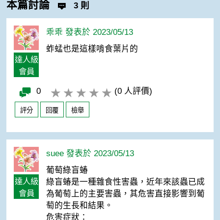
本篇討論
3 則
乖乖 發表於 2023/05/13
蚱蜢也是這樣啃食葉片的
達人級
會員
0
(0 人評價)
評分
回覆
檢舉
suee 發表於 2023/05/13
葡萄綠盲蝽
達人級
綠盲蝽是一種雜食性害蟲，近年來該蟲已成
會員
為葡萄上的主要害蟲，其危害直接影響到葡
萄的生長和結果。
危害症狀：