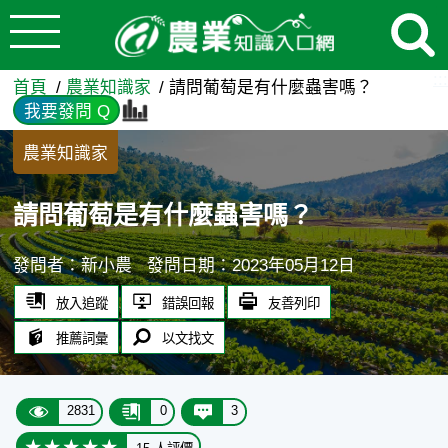
:::
跳到主要內容
請問葡萄是有什麼蟲害嗎？ -
:::
首頁
農業知識家
請問葡萄是有什麼蟲害嗎？
我要發問 Q
農業知識家
請問葡萄是有什麼蟲害嗎？
發問者：新小農
發問日期：2023年05月12日
放入追蹤
錯誤回報
友善列印
推薦詞彙
以文找文
2831
0
3