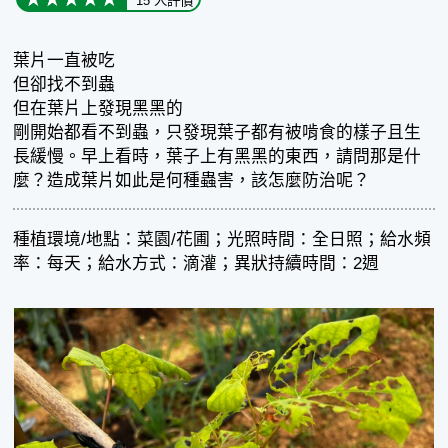
15 人評價
葉片一直被吃
但卻找不到蟲
但在葉片上發現黑黑的
剛開始都看不到蟲，只發現葉子都有被啃食的樣子且生
長緩慢。早上看時，葉子上有黑黑的東西，請問那是什
麼？造成葉片如此是何種蟲害，該怎麼防治呢？
種植環境/地點：菜園/花圃；光照時間：全日照；給水頻
率：每天；給水方式：滴灌；異狀持續時間：2週