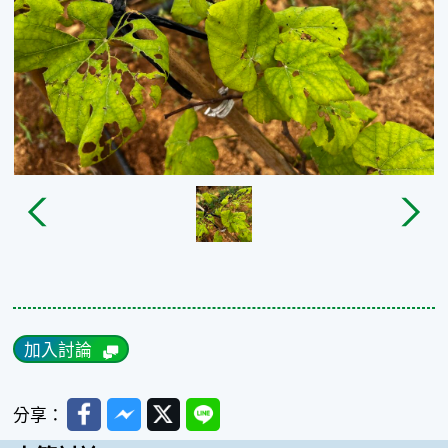
加入討論
Facebook
Messenger
Twitter
Line
分享：