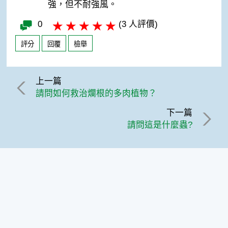
強，但不耐強風。
0
(3 人評價)
評分
回覆
檢舉
上一篇
請問如何救治爛根的多肉植物？
下一篇
請問這是什麼蟲?