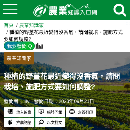
:::
跳到主要內容
種植的野薑花最近變得沒香氣，
:::
首頁
農業知識家
種植的野薑花最近變得沒香氣，請問栽培、施肥方式
要如何調整?
我要發問 Q
農業知識家
種植的野薑花最近變得沒香氣，請問
栽培、施肥方式要如何調整?
發問者：lily
發問日期：2023年09月21日
放入追蹤
錯誤回報
友善列印
推薦詞彙
以文找文