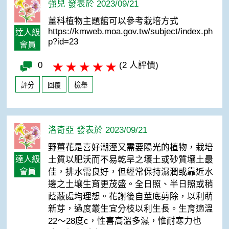
強兒 發表於 2023/09/21
薑科植物主題館可以參考栽培方式
https://kmweb.moa.gov.tw/subject/index.ph
達人級
p?id=23
會員
0
(2 人評價)
評分
回覆
檢舉
洛奇亞 發表於 2023/09/21
野薑花是喜好潮溼又需要陽光的植物，栽培
達人級
土質以肥沃而不易乾旱之壤土或砂質壤土最
會員
佳，排水需良好，但經常保持濕潤或靠近水
邊之土壤生育更茂盛。全日照、半日照或稍
蔭蔽處均理想。花謝後自莖底剪除，以利萌
新芽，過度叢生宜分枝以利生長。生育適溫
22～28度c，性喜高溫多濕，惟耐寒力也