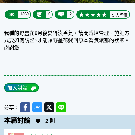
1369
0
2
5 人評價
我種的野薑花9月後變得沒香氣，請問栽培管理、施肥方
式要如何調整?才能讓野薑花變回原本香氣濃郁的狀態。
謝謝您
加入討論
Facebook
Messenger
Twitter
Line
分享：
本篇討論
2 則