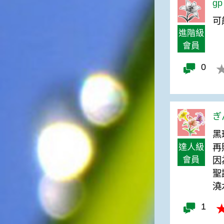
gp
高地半收，低地水漂流」這句
俗諺的意思是：立秋這一天如
可
果打雷，對二期水稻的收成會
進階級
有不好的影響。所以對農夫而
會員
言，立秋日是十分忌諱打雷的
喔！2.「六月秋，快溜溜；七
0
月秋，秋後油」這句俗諺的意
思是：根據老一輩人的說法，
如果立秋這一天是在農曆六
月，則漁民的作業期會比較早
結束；如果「立秋日」在七
ぎ
月，則天氣會持續穩定，今年
黑
的捕魚季節就會比較長，而漁
民們的收入也會相對提高呢！
達人級
再
會員
因
聖
澆
1