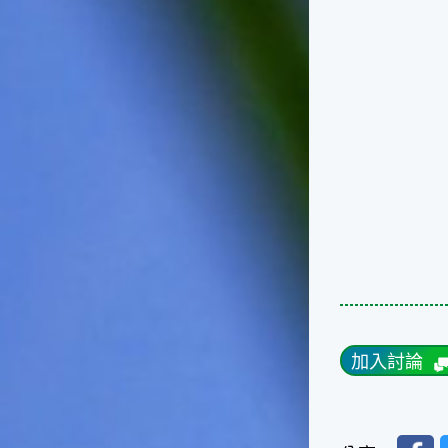
的秋天就要來了。不過，由於
台灣屬於亞熱帶氣候，所以此
時的實際氣候和節氣名稱會不
太一致，天氣依然十分炎熱，
大概要再經過兩個月後，才能
感受到明顯的季節改變。◎節
氣小農夫我國以農立國，在大
暑過後，秋天的開始是以「立
秋」節氣為準。農夫們一定要
趕在立秋前後完成插秧工作，
否則再晚的話，就會影響稻作
的生長。因為二期稻作最怕的
是遇上低溫期，稻子會長不
好，所以選對時機插秧播種是
很重要的。◎節氣小漁夫在這
個時節，台灣周圍海域的水溫
仍然偏高，所以此時的漁獲還
加入討論
是多屬於暖水魚，例如東部的
海域可以捕獲到鮮美的立翅旗
魚，在高雄外海有小串、烏
賊，澎湖附近則有鰆、蝦可以
Faceb