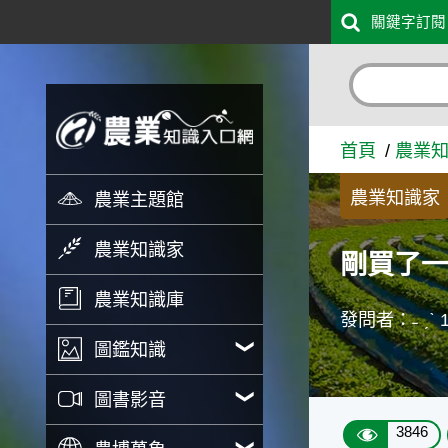
:::
關鍵字訂閱
跳到主要內容
剛買了一週的聖誕紅出現白點
首頁
農業
農業知識家
農業主題館
農業知識家
剛買了
農業知識庫
發問者：˗ ˏˋ 13
圖鑑知識
圖書影音
3846