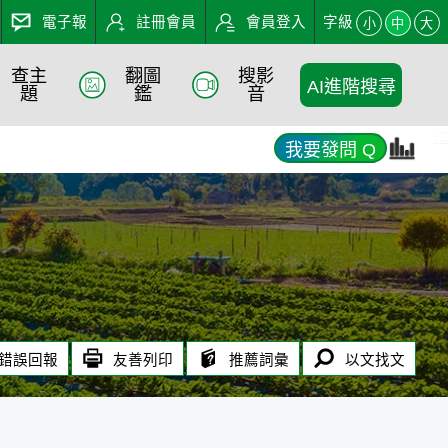
電子報
註冊會員
會員登入
字級
小
中
大
查主
翻圖
搜影
AI進階搜尋
題
鑑
音
:::
我要發問 Q
錯誤回報
友善列印
推薦詞彙
以文找文