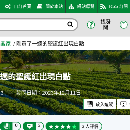
自訂首頁
關於本站
網站導覽
RSS 訂閱
找發
 - 農業知識入口網
問
知識家
剛買了一週的聖誕紅出現白點
一週的聖誕紅出現白點
 ˎˊ ˗
發問日期：2023年12月11日
放入追蹤
0
3
3 人評價