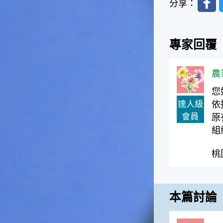
捕獲。◎節氣小園丁這個節氣
分享：
是龍眼的盛產期，「龍眼」是
一般家庭在喜慶時常選用的水
果。在民間，人們相信吃了龍
專家回覆
眼肉，子孫會做大官，而且龍
眼又稱為「福圓」，所以有句
俗諺是這麼說的：「食福圓生
農
子生孫中狀元」，可見龍眼在
民間流傳的說法中是種有「福
您
氣」的水果喔！◎節氣生活在
達人級
依
這個節氣裡，最重要的節日就
會員
原
是八月八日的父親節了。或許
因為父親節不一定逢到星期日
組
的關係，父親節在感覺上似乎
沒有母親節來得熱絡。不過，
桃
父親為家庭付出的辛苦與努力
可不亞於母親喔！小朋友應該
趁著一年一度的父親節，對爸
爸表達出心中的敬重與關愛，
本篇討論
相信平日辛勞的爸爸知道你的
心意後，一定會非常高興的。
◎節氣俗諺1.「雷打秋，年冬