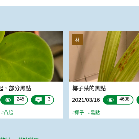
，部分黑點
椰子葉的黑點
林
起，部分黑點
椰子葉的黑點
245
3
4638
2021/03/16
#凸起
#椰子
#黑點
篇