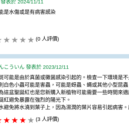
 發表於 2024/11/11
能是水傷或是有病害感染
(0 人評價)
んこういん 發表於 2023/12/11
斑可能是由於真菌或黴菌感染引起的。檢查一下環境是不
則白色小蟲可能是害蟲，可能是蚜蟲、蠅或其他小型昆蟲
為這盆聖誕紅也是您新購入新植物可能需要一些時間來適
誕紅避免暴露在強烈的陽光下。
水避免將水澆到葉子上，因為濕潤的葉片容易引起病害。
(3 人評價)