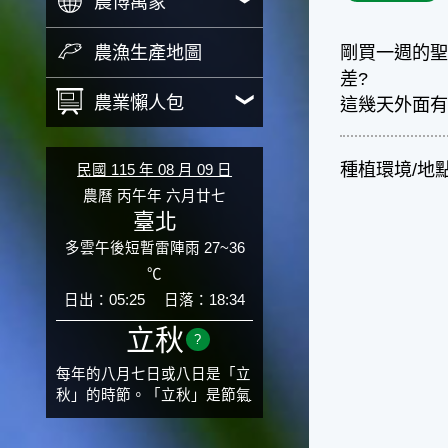
農博萬象
農漁生產地圖
剛買一週的
差?
農業懶人包
這幾天外面
種植環境/地
民國 115 年 08 月 09 日
農曆 丙午年 六月廿七
臺北
多雲午後短暫雷陣雨 27~36
℃
日出：05:25
日落：18:34
立秋
?
每年的八月七日或八日是「立
秋」的時節。「立秋」是節氣
邁入秋涼的先聲，表示酷熱難
熬的夏天即將過去，涼爽舒適