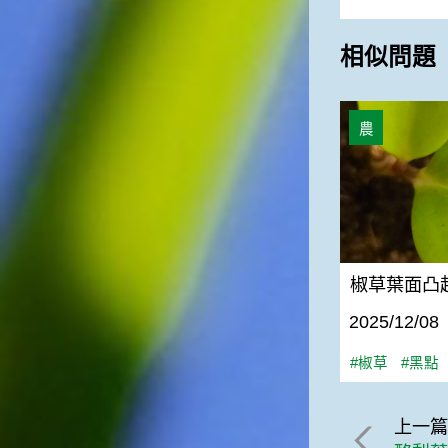
相似問題
椒草葉面凸起
農
椒草葉面凸
2025/12/08
#椒草
#黑點
上一