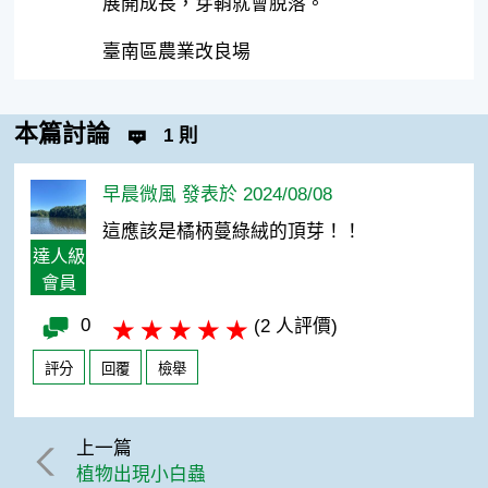
展開成長，芽鞘就會脫落。
臺南區農業改良場
本篇討論
1 則
早晨微風 發表於 2024/08/08
這應該是橘柄蔓綠絨的頂芽！！
達人級
會員
0
(2 人評價)
評分
回覆
檢舉
上一篇
植物出現小白蟲