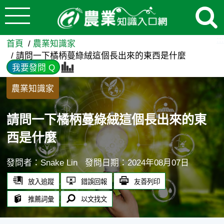
:::
跳到主要內容
請問一下橘柄蔓綠絨這個長出來
:::
首頁
農業知識家
請問一下橘柄蔓綠絨這個長出來的東西是什麼
我要發問 Q
農業知識家
請問一下橘柄蔓綠絨這個長出來的東
西是什麼
發問者：Snake Lin
發問日期：2024年08月07日
放入追蹤
錯誤回報
友善列印
推薦詞彙
以文找文