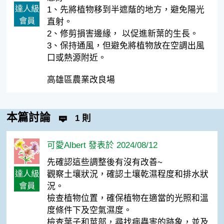
達人級
1、先將植物移到半遮蔭的地方，避免陽光
會員
直射。
2、修剪損害邊緣， 以促進新葉的生長。
3、保持通風，但避免將植物放在空調出風
口或熱源附近。
高雄區農業改良場
本篇討論
1 則
可愛Albert 發表於 2024/08/12
先確認這些調整後有沒有改善~
達人級
觀察土壤狀況，確認土壤乾濕程度和排水狀
會員
況。
檢查植物位置，確保植物在適當的光照和溫
度條件下及空氣濕度。
檢查葉子和莖部，尋找病蟲害的跡象，並及