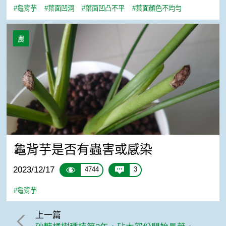
#龜背芋
#葉面凹洞
#葉面凹凸不平
#葉面顏色不均勻
龜背芋是否有蟲害或感染
農
龜背芋是否有蟲害或感染
2023/12/17
4744
3
#龜背芋
上一篇