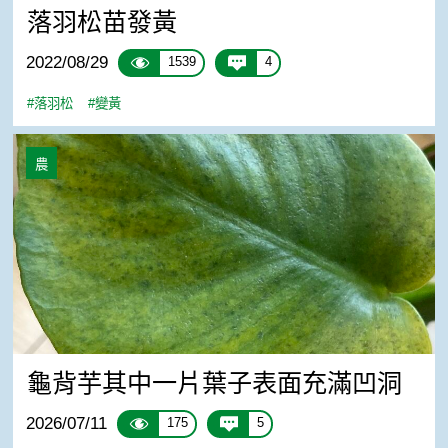
落羽松苗發黃
2022/08/29
1539
4
#落羽松
#變黃
龜背芋其中一片葉子表面充滿凹洞
農
龜背芋其中一片葉子表面充滿凹洞
2026/07/11
175
5