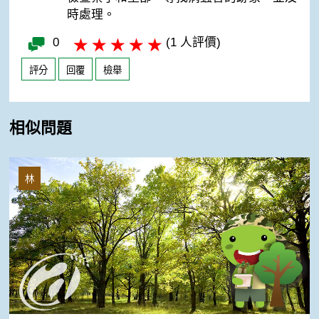
時處理。
0
(1 人評價)
評分
回覆
檢舉
相似問題
落羽松苗發黃
林