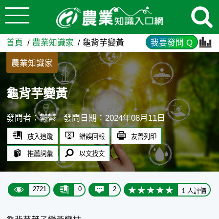
:::
跳到主要內容
龜背芋變黃 - 農業知識入口網
:::
首頁
農業知識家
龜背芋變黃
我要發問 Q
農業知識家
龜背芋變黃
發問者：鬱鬱
發問日期：2024年08月11日
放入追蹤
錯誤回報
友善列印
推薦詞彙
以文找文
2721
0
2
1 人評價