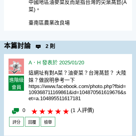
中國地區油麥菜反而是指台灣的尖葉萵苣(A
菜)。
臺南區農業改良場
本篇討論
2 則
A．H 發表於 2025/01/20
這網址有對A菜？油麥菜？台灣萵苣？ 大陸
進階級
妹？做說明參考一下
https://www.facebook.com/photo.php?fbid=
會員
109368711169861&id=104870561619676&s
et=a.104895511617181
0
(1 人評價)
評分
回覆
檢舉