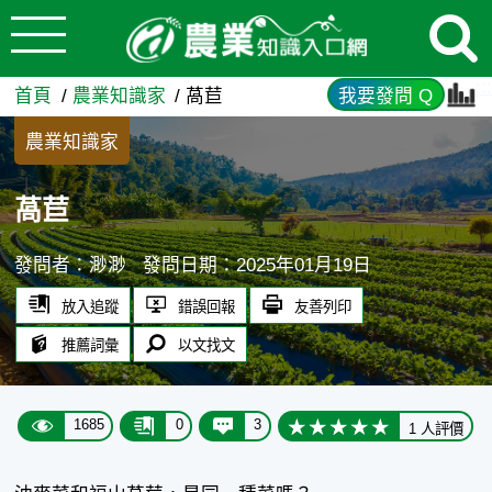
:::
跳到主要內容
萵苣 - 農業知識入口網
:::
首頁
農業知識家
萵苣
我要發問 Q
農業知識家
萵苣
發問者：渺渺
發問日期：2025年01月19日
放入追蹤
錯誤回報
友善列印
推薦詞彙
以文找文
1685
0
3
1 人評價