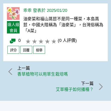
乖乖 發表於 2025/01/20
油麥菜和福山萵苣不是同一種菜，本島萵
達人級
苣，中國大陸稱為「油麥菜」，台灣俗稱為
會員
「A菜」
0
(0 人評價)
評分
回覆
檢舉
上一篇
香草植物可以用草生栽培嗎
下一篇
艾草種子如何播種？