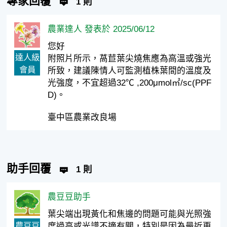
專家回覆
1 則
農業達人 發表於 2025/06/12
您好
達人級
附照片所示，萵苣葉尖燒焦應為高溫或強光
會員
所致，建議陳情人可監測植株葉間的溫度及
光強度，不宜超過32℃ ,200μmol㎡/sc(PPF
D)。
臺中區農業改良場
助手回覆
1 則
農豆豆助手
葉尖端出現黃化和焦邊的問題可能與光照強
農豆豆
度過高或光譜不適有關，特別是因為最近更