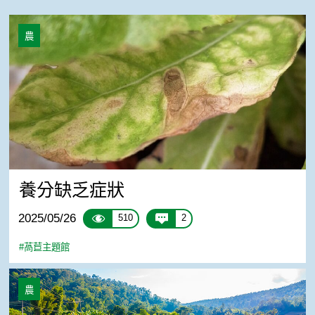
養分缺乏症狀
農
養分缺乏症狀
2025/05/26
510
2
#萵苣主題館
《萵苣主題館》品種
農