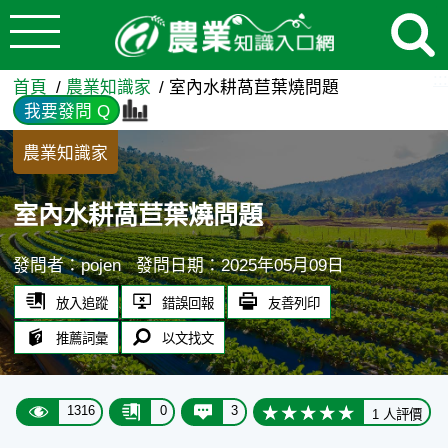
:::
跳到主要內容
室內水耕萵苣葉燒問題 - 農
:::
首頁
農業知識家
室內水耕萵苣葉燒問題
我要發問 Q
農業知識家
室內水耕萵苣葉燒問題
發問者：pojen
發問日期：2025年05月09日
放入追蹤
錯誤回報
友善列印
推薦詞彙
以文找文
1316
0
3
1 人評價