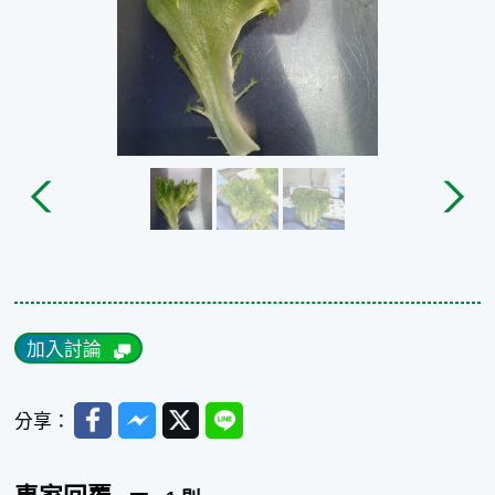
加入討論
Facebook
Messenger
Twitter
Line
分享：