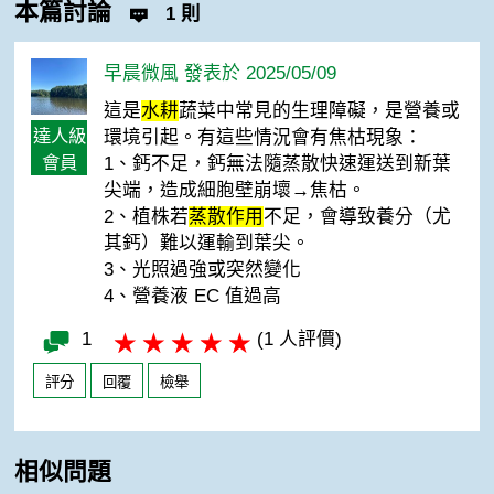
本篇討論
1 則
早晨微風 發表於 2025/05/09
這是
水耕
蔬菜中常見的生理障礙，是營養或
達人級
環境引起。有這些情況會有焦枯現象：
會員
1、鈣不足，鈣無法隨蒸散快速運送到新葉
尖端，造成細胞壁崩壞→焦枯。
2、植株若
蒸散作用
不足，會導致養分（尤
其鈣）難以運輸到葉尖。
3、光照過強或突然變化
4、營養液 EC 值過高
1
(1 人評價)
評分
回覆
檢舉
相似問題