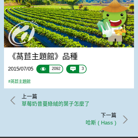
《萵苣主題館》品種
2015/07/05
2092
3
#萵苣主題館
上一篇
草莓奶昔蔓綠絨的葉子怎麼了
下一篇
哈斯 ( Hass )