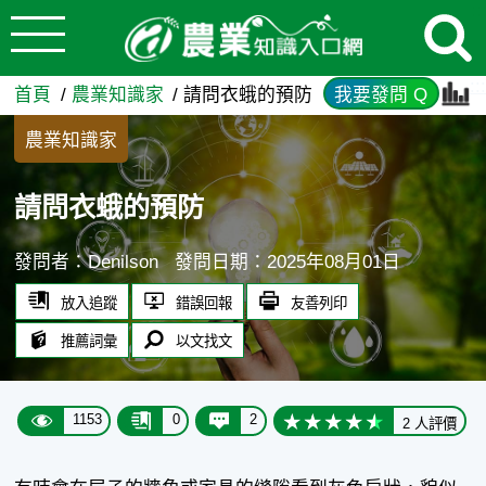
:::
跳到主要內容
請問衣蛾的預防 - 農業知識入
:::
首頁
農業知識家
請問衣蛾的預防
我要發問 Q
農業知識家
請問衣蛾的預防
發問者：Denilson
發問日期：2025年08月01日
放入追蹤
錯誤回報
友善列印
推薦詞彙
以文找文
1153
0
2
2 人評價