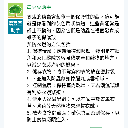
農豆豆助手
衣蛾的幼蟲會製作一個保護性的繭，這可能
農豆豆
就是你看到的灰色扁狀物體。這些繭通常是
助手
靜止不動的，因為它們是幼蟲在裡面發育成
蛾子的保護殼。
預防衣蛾的方法包括：
1. 保持清潔：定期清掃和吸塵，特別是在牆
角和家具縫隙等容易積灰塵和雜物的地方，
以減少衣蛾產卵的機會。
2. 儲存衣物：將不常穿的衣物放在密封袋
中，並加入防蟲劑如樟腦丸或雪松球。
3. 控制濕度：保持室內乾燥，因為潮濕環境
有利於衣蛾繁殖。
4. 使用天然驅蟲劑：可以在家中放置薰衣
草、薄荷等天然植物來驅趕衣蛾。
5. 檢查食物儲藏區：確保食品密封保存，以
防止食物蛾類進入。